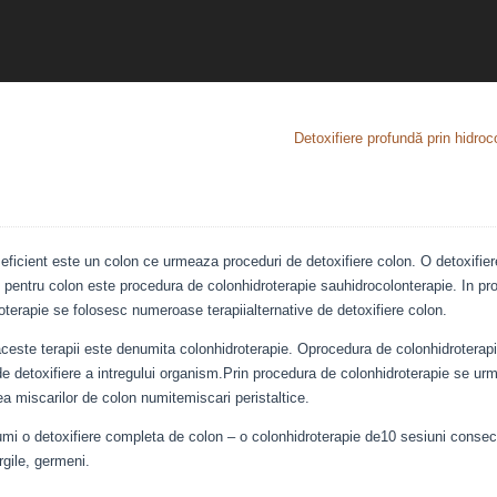
Detoxifiere profundă prin hidroc
eficient este un colon ce urmeaza proceduri de detoxifiere colon. O detoxifie
 pentru colon este procedura de colonhidroterapie sauhidrocolonterapie. In pr
oterapie se folosesc numeroase terapiialternative de detoxifiere colon.
ceste terapii este denumita colonhidroterapie. Oprocedura de colonhidroterapi
de detoxifiere a intregului organism.Prin procedura de colonhidroterapie se ur
ea miscarilor de colon numitemiscari peristaltice.
i o detoxifiere completa de colon – o colonhidroterapie de10 sesiuni consec
rgile, germeni.