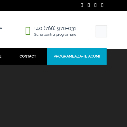
+40 (768) 970-031
4A
Suna pentru programare
PROGRAMEAZA-TE ACUM!
E
CONTACT