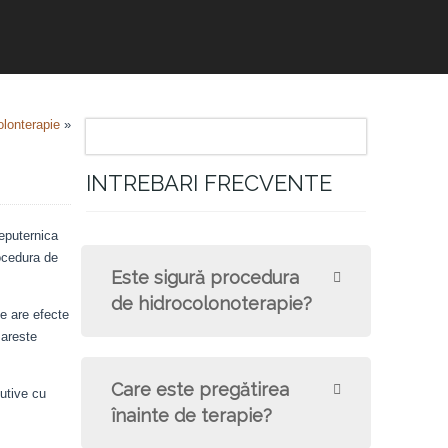
olonterapie
»
INTREBARI FRECVENTE
reputernica
ocedura de
Este sigură procedura
de hidrocolonoterapie?
e are efecte
mareste
Care este pregătirea
utive cu
înainte de terapie?