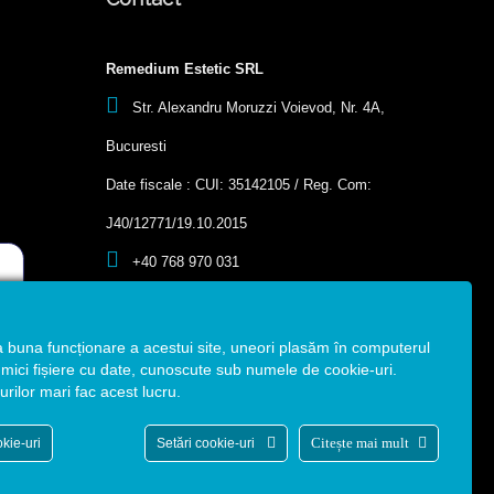
Remedium Estetic SRL
Str. Alexandru Moruzzi Voievod, Nr. 4A,
Bucuresti
Date fiscale : CUI: 35142105 / Reg. Com:
J40/12771/19.10.2015
+40 768 970 031
office@clinicaremedium.ro
a buna funcționare a acestui site, uneori plasăm în computerul
ici fișiere cu date, cunoscute sub numele de cookie-uri.
urilor mari fac acest lucru.
Citește mai mult
kie-uri
Setări cookie-uri