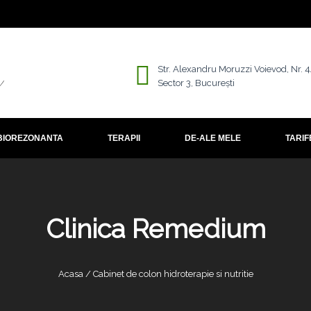
Str. Alexandru Moruzzi Voievod, Nr. 
Sector 3, București
BIOREZONANTA
TERAPII
DE-ALE MELE
TARIF
Clinica Remedium
Acasa / Cabinet de colon hidroterapie si nutritie