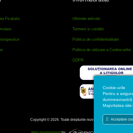
ea Ficatului
Ultimele articole
imulare
Termeni si conditii
terapeutice
Politica de confidentialitate
ox
Politica de utilizare a Cookie-urilor
GDPR
Cookie-urile
Pentru a asigur
dumneavoastră m
Majoritatea site-
Acceptare coo
Copyright © 2026. Toate drepturile rezervate.
Web development
by