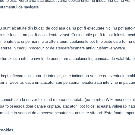
l de folosit. Refuzarea sau dezactivarea cookie-urilor nu inseamna ca nu veti m
portamentul de navigare.
u sunt alcatuite din bucati de cod asa ca nu pot fi executate nici nu pot auto-r
este functii, nu pot fi considerate virusi. Cookie-urile pot fi totusi folosite 
n anume site cat si pe mai multe alte siteuri, cookieurile pot fi folosite ca o f
sterse in cadrul procedurilor de stergere/scanare anti-virus/anti-spyware.
e furnizeaza diferite nivele de acceptare a cookieurilor, perioada de valabilitat
dreptul fiecarui utilizator de internet, este indicat sa se stie ce eventuale pro
er si website, daca un atacator sau persoana neautorizata intervine in parcursu
conecteaza la server folosind o retea necriptata (ex: o retea WiFi nesecurizata
a foloseasca doar canale criptate, atacatorii pot folosi aceasta vulnerabilitate 
ormatiile in scopuri de a accesa neautorizat anumite site-uri. Este foarte import
cookies.