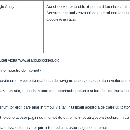
le Analytics
Acest cookie este utilizat pentru diferentierea utiliz
Acesta se actualizeaza ori de cate ori datele sunt 
Google Analytics.
puteti vizita www.allaboutcookies.org.
nilor noastre de internet?
ebsite-uri o experienta mai buna de navigare si servicii adaptate nevoilor si inte
zat un site, moneda in care sunt exprimate preturile si tarifele, pastrarea opti
anumitor erori care apar in timpul vizitarii / utilizarii acestora de catre utilizator
folosite aceste pagini de internet de catre inchiriezutilajeconstructii.ro, in cal
a utilizatorilor in viitor prin intermediul acestor pagini de internet.