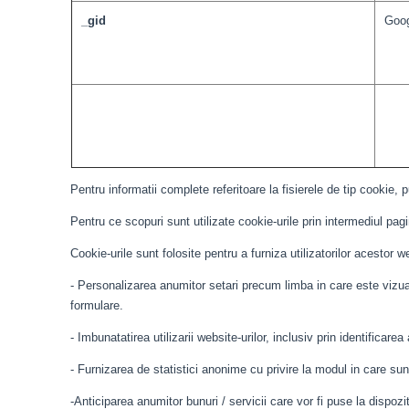
_gid
Goog
Pentru informatii complete referitoare la fisierele de tip cookie, 
Pentru ce scopuri sunt utilizate cookie-urile prin intermediul pagi
Cookie-urile sunt folosite pentru a furniza utilizatorilor acestor w
- Personalizarea anumitor setari precum limba in care este vizuali
formulare.
- Imbunatatirea utilizarii website-urilor, inclusiv prin identificarea 
- Furnizarea de statistici anonime cu privire la modul in care sunt 
-Anticiparea anumitor bunuri / servicii care vor fi puse la dispoziti