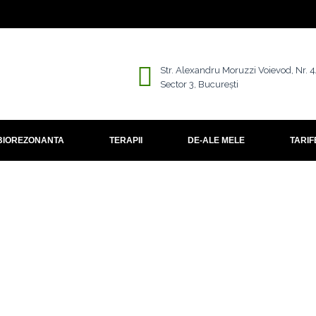
Str. Alexandru Moruzzi Voievod, Nr. 
Sector 3, București
BIOREZONANTA
TERAPII
DE-ALE MELE
TARIF
e-urilor