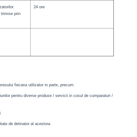
atorilor.
24 ore
trimise prin
resului fiecarui utilizator in parte, precum:
unilor pentru diverse produse / servicii in cosul de cumparaturi /
i.
itate de detinator al acestora.