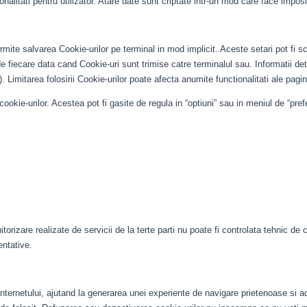
ionalitati pentru utilizator. Atare date sunt criptate intr-un mod care face impos
ermite salvarea Cookie-urilor pe terminal in mod implicit. Aceste setari pot fi 
de fiecare data cand Cookie-uri sunt trimise catre terminalul sau. Informatii det
b). Limitarea folosirii Cookie-urilor poate afecta anumite functionalitati ale pagin
ie-urilor. Acestea pot fi gasite de regula in “optiuni” sau in meniul de “prefe
izare realizate de servicii de la terte parti nu poate fi controlata tehnic de catr
entative.
 Internetului, ajutand la generarea unei experiente de navigare prietenoase si ada