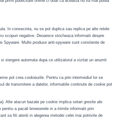
ai primi publicitate online ci doar ca aceasta nu va mai putea
ula. In consecinta, nu se pot duplica sau replica pe alte retele
pentru scopuri negative. Deoarece stocheaza informatii despre
orma de Spyware. Multe produse anti-spyware sunt constiente de
e si stergere automata dupa ce utilizatorul a vizitat un anumit
bleme pot crea cookieurile. Pentru ca prin intermediul lor se
l de transmitere a datelor, informatiile continute de cookie pot
). Alte atacuri bazate pe cookie implica setari gresite ale
pentru a pacali browserele in a trimite informatii prin
ant sa fiti atenti in alegerea metodei celei mai potrivite de