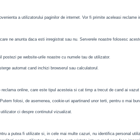
venienta a utilizatorului paginilor de internet. Vor fi primite aceleasi reclame 
care ne anunta daca esti inregistrat sau nu. Serverele noastre folosesc aceste 
postezi pe website-urile noastre cu numele tau de utilizator.
sterge automat cand inchizi browserul sau calculatorul.
reclama online, care este tipul acesteia si cat timp a trecut de cand ai vazut 
. Putem folosi, de asemenea, cookie-uri apartinand unor terti, pentru o mai buna 
ilizator ci despre continutul vizualizat.
tru a putea fi utilizate si, in cele mai multe cazuri, nu identifica personal utili