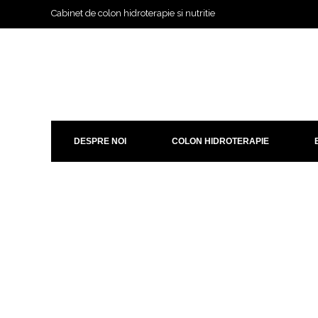
Cabinet de colon hidroterapie si nutritie
DESPRE NOI
COLON HIDROTERAPIE
Politica de utilizare a Cooki
Acasa / Politica de utilizare a Cookie-urilor