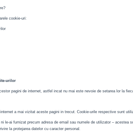
tre?
arele cookie-uri:
ilor
te-urilor
estor pagini de internet, astfel incat nu mai este nevoie de setarea lor la fiecar
ternet a mai vizitat aceste pagini in trecut. Cookie-urile respective sunt utiliz
 ni le-ai furnizat precum adresa de email sau numele de utilizator – acestea sun
rivire la protejarea datelor cu caracter personal.