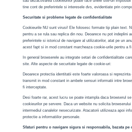
sau dezactivarea cookieurilor poate face unele site-uri imposibi
tine cont de preferintele si interesele dvs, evidentiate prin com
Securitate si probleme legate de confidentialitate
Cookieurile NU sunt virusi! Ele folosesc formate tip plain text. N
pentru a se rula sau replica din nou. Deoarece nu pot indeplini ac
preferintele si istoricul de navigare al utilizatorilor, atat pe u
acest fapt si in mod constant marcheaza cookie-urile pentru a fi 
In general browserele au integrate setari de confidentialitate car
site. Alte aspecte de securitate legate de cookie-uri:
Deoarece protectia identitatii este foarte valoroasa si reprezinta 
transmit in mod constant in ambele sensuri informatii intre brows
fi interceptate.
Desi foarte rar, acest lucru se poate intampla daca browserul se 
cookieurilor pe servere. Daca un website nu solicita browserului s
intermediul canalelor nesecurizate. Atacatorii utilizeaza apoi inf
protectie a informatiilor personale.
Sfaturi pentru o navigare sigura si responsabila, bazata pe 