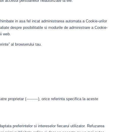
ibil accesul persoanelor neautorizate la ele.
schimbate in asa fel incat administrarea automata a Cookie-urilor
aliate despre posibilitatile si modurile de administrare a Cookie-
ii web.
rinte” al browserului tau.
e proprietar (----------), orice referinta specifica la aceste
ptata preferintelor si intereselor fiecarui utilizator. Refuzarea