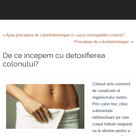
«
Ajuta procedura de colonhidroterapie in cazul constipatiilor cronice?
Procedura de colonhidroterapie.
»
De ce incepem cu detoxifierea
colonului?
Colonul este sistemul
de canalizare al
organismului nostru.
Prin colon trec zilnic
substantele
nefolositoare pe care
corpul trebuie neaparat
sa le elimine pentru a