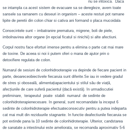
nu se intoxica. Daca
se intampla ca acest sistem de evacuare sa se deregleze, avem toate
sansele sa ramanem cu deseuri in organism – aceste resturi pot ramane
lipite de peretii din colon chiar si cativa ani formand o placa mucoidala
Consecintele sunt – imbatranire prematura, migrene, boli de piele,
imbolnavirea altor organe (in epcial ficatul si rinichii) si alte afectiuni.
Corpul nostru face eforturi imense pentru a elimina o parte cat mai mare
de toxine. De aceea si noi ii putem oferi o mana de ajutor prin o
detoxifiere regulata de colon.
Numarul de sesiuni de colonhidrooterapie va depinde de fiecare pacient in
parte, deoareceobiectivele fiecaruia sunt diferite.Se iau in vedere gradul
de stres și oboseală, alimentațiapacientului și stilul său de viață,
afecțiunile de care suferă pacientul (dacă există). In urmadiscutiei
preliminare, terapeutul poate stabili numarul de sedinte de
colonhidroterapienecesare. In general, sunt recomandate la inceput 6
sedinte de colonhidroterapie efectuateconsecutiv pentru a putea indeparta
cat mai mult din reziduurile stagnante. In functie deafectiunile fiecaruia se
pot extinde pana la 10 sedinte de colonhidroterapie. Ulterior, candstarea
de sanatate a intestinului este ameliorata, se recomanda aproximativ 5-6