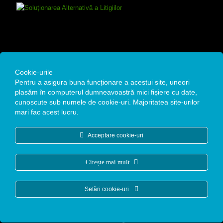
Contact
Cookie-urile
Pentru a asigura buna funcționare a acestui site, uneori
Remedium Estetic SRL
plasăm în computerul dumneavoastră mici fișiere cu date,
cunoscute sub numele de cookie-uri. Majoritatea site-urilor
Str. Alexandru Moruzzi Voievod, Nr. 4A, Bucuresti
mari fac acest lucru.
Date fiscale : CUI: 35142105 / Reg. Com: J40/12771/19.10.2015
Acceptare cookie-uri
+40 768 970 031
office@clinicaremedium.ro
Citește mai mult
Setări cookie-uri
Copyright © 2026. Toate drepturile rezervate.
Web development
by