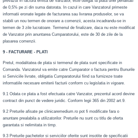
prevazut in factura emisa de Vanzator, este obligat la plata unei penalitati
de 0,5% pe zi din suma datorata. In cazul in care Vanzatorul primeste
informatii eronate legate de facturarea sau livrarea produselor, se va
stabili un nou termen de onorare a comenzii, acesta incadrandu-se in
termen de 3 zile lucratoare. Termenul de finalizare, daca nu este modificat
de Vanzator prin anuntarea Cumparatorului, este de 30 de zile de la
plasarea comenzii.
9 - FACTURARE - PLATI
Pretul, modalitatea de plata si termenul de plata sunt specificate in
Comanda. Vanzatorul va emite catre Cumparator o factura pentru Bunurile
si Serviciile livrate, obligatia Cumparatorului fiind sa furnizeze toate
informatiile necesare emiterii facturii conform cu legislatia in vigoare.
9.1 Odata ce plata a fost efectuata catre Vanzator, prezentul acord devine
contract din punct de vedere juridic. Conform legii 365 din 2002 art.9.
9.2 Preturile afisate pe clinicaremedium.ro pot fi modificate fara o
anuntare prealabila a utilizatorilor. Preturile nu sunt cu titlu de oferta
garantata si nelimitata in timp.
9.3 Preturile pachetelor si serviciilor oferite sunt insotite de specificatii