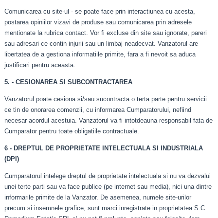
Comunicarea cu site-ul - se poate face prin interactiunea cu acesta,
postarea opiniilor vizavi de produse sau comunicarea prin adresele
mentionate la rubrica contact. Vor fi excluse din site sau ignorate, pareri
sau adresari ce contin injurii sau un limbaj neadecvat. Vanzatorul are
libertatea de a gestiona informatiile primite, fara a fi nevoit sa aduca
justificari pentru aceasta.
5. - CESIONAREA SI SUBCONTRACTAREA
Vanzatorul poate cesiona si/sau sucontracta o terta parte pentru servicii
ce tin de onorarea comenzii, cu informarea Cumparatorului, nefiind
necesar acordul acestuia. Vanzatorul va fi intotdeauna responsabil fata de
Cumparator pentru toate obligatiile contractuale.
6 - DREPTUL DE PROPRIETATE INTELECTUALA SI INDUSTRIALA
(DPI)
Cumparatorul intelege dreptul de proprietate intelectuala si nu va dezvalui
unei terte parti sau va face publice (pe internet sau media), nici una dintre
informarile primite de la Vanzator. De asemenea, numele site-urilor
precum si insemnele grafice, sunt marci inregistrate in proprietatea S.C.