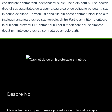
considerate cantractanti independenti si nici uneia din parti nu i se acorda
dreptul sau autoritatea de a asuma sau crea orice obligatie pe seama sau
in dauna celeilalte. Termenii si conditiile din acest contract inlocuiesc alte
intelegeri anterioare scrise sau verbale, dintre Partile amintite, referitoare
la subiectul prezentului Contract si nu pot fi modificate sau schimbate
decat prin intelegere scrisa semnata de ambele parti.
Despre Noi
Clinica Remedium promoveaza procedura de colonhidroterapie,