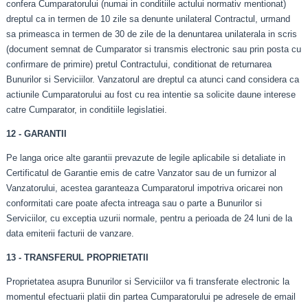
confera Cumparatorului (numai in conditiile actului normativ mentionat)
dreptul ca in termen de 10 zile sa denunte unilateral Contractul, urmand
sa primeasca in termen de 30 de zile de la denuntarea unilaterala in scris
(document semnat de Cumparator si transmis electronic sau prin posta cu
confirmare de primire) pretul Contractului, conditionat de returnarea
Bunurilor si Serviciilor. Vanzatorul are dreptul ca atunci cand considera ca
actiunile Cumparatorului au fost cu rea intentie sa solicite daune interese
catre Cumparator, in conditiile legislatiei.
12 - GARANTII
Pe langa orice alte garantii prevazute de legile aplicabile si detaliate in
Certificatul de Garantie emis de catre Vanzator sau de un furnizor al
Vanzatorului, acestea garanteaza Cumparatorul impotriva oricarei non
conformitati care poate afecta intreaga sau o parte a Bunurilor si
Serviciilor, cu exceptia uzurii normale, pentru a perioada de 24 luni de la
data emiterii facturii de vanzare.
13 - TRANSFERUL PROPRIETATII
Proprietatea asupra Bunurilor si Serviciilor va fi transferate electronic la
momentul efectuarii platii din partea Cumparatorului pe adresele de email