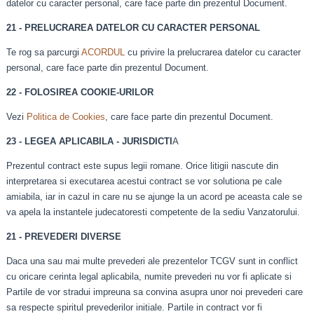
datelor cu caracter personal, care face parte din prezentul Document.
21 - PRELUCRAREA DATELOR CU CARACTER PERSONAL
Te rog sa parcurgi
ACORDUL
cu privire la prelucrarea datelor cu caracter
personal, care face parte din prezentul Document.
22 - FOLOSIREA COOKIE-URILOR
Vezi
Politica de Cookies
, care face parte din prezentul Document.
23 - LEGEA APLICABILA - JURISDICTI
A
Prezentul contract este supus legii romane. Orice litigii nascute din
interpretarea si executarea acestui contract se vor solutiona pe cale
amiabila, iar in cazul in care nu se ajunge la un acord pe aceasta cale se
va apela la instantele judecatoresti competente de la sediu Vanzatorului.
21 - PREVEDERI DIVERSE
Daca una sau mai multe prevederi ale prezentelor TCGV sunt in conflict
cu oricare cerinta legal aplicabila, numite prevederi nu vor fi aplicate si
Partile de vor stradui impreuna sa convina asupra unor noi prevederi care
sa respecte spiritul prevederilor initiale. Partile in contract vor fi