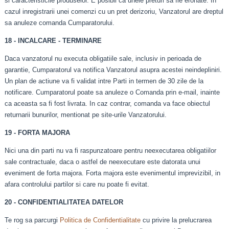
si caracteristicile produselor. E posibil ca unele preturi sa fie eronate. In
cazul inregistrarii unei comenzi cu un pret derizoriu, Vanzatorul are dreptul
sa anuleze comanda Cumparatorului.
18 - INCALCARE - TERMINARE
Daca vanzatorul nu executa obligatiile sale, inclusiv in perioada de
garantie, Cumparatorul va notifica Vanzatorul asupra acestei neindepliniri.
Un plan de actiune va fi validat intre Parti in termen de 30 zile de la
notificare. Cumparatorul poate sa anuleze o Comanda prin e-mail, inainte
ca aceasta sa fi fost livrata. In caz contrar, comanda va face obiectul
returnarii bunurilor, mentionat pe site-urile Vanzatorului.
19 - FORTA MAJORA
Nici una din parti nu va fi raspunzatoare pentru neexecutarea obligatiilor
sale contractuale, daca o astfel de neexecutare este datorata unui
eveniment de forta majora. Forta majora este evenimentul imprevizibil, in
afara controlului partilor si care nu poate fi evitat.
20 - CONFIDENTIALITATEA DATELOR
Te rog sa parcurgi
Politica de Confidentialitate
cu privire la prelucrarea