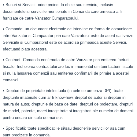
• Bunuri si Servicii: orice proiect la cheie sau serviciu, inclusiv
documentele si serviciile mentionate in Comanda care urmeaza a fi
furnizate de catre Vanzator Cumparatorului.
• Comanda: un document electronic ce intervine ca forma de comunicare
intre Vanzator si Cumparator prin care Vanzatorul este de acord sa livreze
Serviciile si Cumparatorul este de acord sa primeasca aceste Servicii,
efectuand plata acestora.
• Contract: Comanda confirmata de catre Vanzator prin emiterea facturii
fiscale. Incheierea contractului are loc in momentul emiterii facturii fiscale
si nu la lansarea comenzii sau emiterea confirmarii de primire a acestei
comenzi.
• Drepturi de proprietate intelectuala (in cele ce urmeaza DPI): toate
drepturile imateriale cum ar fi know-how, dreptul de autor si drepturi in
natura de autor, drepturile de baza de date, drepturi de proiectare, drepturi
de model, patente, marci inregistrate si inregistrari ale numelor de domenii
pentru oricare din cele de mai sus.
• Specificatii: toate specificatiile si/sau descrierile serviciilor asa cum
sunt precizate in comanda.