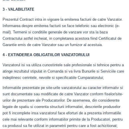
3 - VALABILITATE
Prezentul Contract intra in vigoare la emiterea facturii de catre Vanzator.
Informarea despre emiterea facturii se face telefonic sau electronic (e-
mail). Termenii si conditiile generale de vanzare vor sta la baza
Contractului astfel incheiat, in completarea acestora fiind Certificatul de
Garantie emis de catre Vanzator sau un furnizor al acestuia.
4 - EXTINDEREA OBLIGATIILOR VANZATORULUI
Vanzatorul isi va utiliza cunostintele sale profesionale si tehnice pentru a
atinge rezultatul stipulat in Comanda si va livra Bunurile si Serviciile care
indeplinesc cerintele, nevoile si specificatiile Cumparatorului;
Informatiile prezentate pe site-urile vanzatorului au caracter informativ si
sunt documentate sau modificate de catre Vanzator conform fiselor/site-
urilor de prezentare ale Producatorilor. De asemenea, din considerente
legate de spatiu si coerenta structurii informatiei, descrierile produselor
pot fi incomplete insa vanzatorul face eforturi de a prezenta informatiile
cele mai relevante conform informatiilor primite de la Producatori, pentru
ca produsul sa fie utilizat in parametrii pentru care a fost achizitionat;