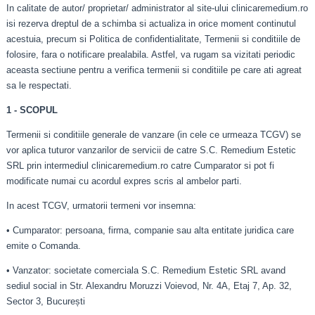
In calitate de autor/ proprietar/ administrator al site-ului clinicaremedium.ro
isi rezerva dreptul de a schimba si actualiza in orice moment continutul
acestuia, precum si Politica de confidentialitate, Termenii si conditiile de
folosire, fara o notificare prealabila. Astfel, va rugam sa vizitati periodic
aceasta sectiune pentru a verifica termenii si conditiile pe care ati agreat
sa le respectati.
1 - SCOPUL
Termenii si conditiile generale de vanzare (in cele ce urmeaza TCGV) se
vor aplica tuturor vanzarilor de servicii de catre S.C. Remedium Estetic
SRL prin intermediul clinicaremedium.ro catre Cumparator si pot fi
modificate numai cu acordul expres scris al ambelor parti.
In acest TCGV, urmatorii termeni vor insemna:
• Cumparator: persoana, firma, companie sau alta entitate juridica care
emite o Comanda.
• Vanzator: societate comerciala S.C. Remedium Estetic SRL avand
sediul social in Str. Alexandru Moruzzi Voievod, Nr. 4A, Etaj 7, Ap. 32,
Sector 3, București