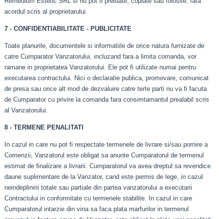
Remedium Estetic SRL si nu pot fi preluate, copiate sau folosite, fara
acordul scris al proprietarului.
7 - CONFIDENTIABILITATE - PUBLICITATE
Toate planurile, documentele si informatiile de orice natura furnizate de
catre Cumparator Vanzatorului, incluzand fara a limita comanda, vor
ramane in proprietatea Vanzatorului. Ele pot fi utilizate numai pentru
executarea contractului. Nici o declaratie publica, promovare, comunicat
de presa sau orice alt mod de dezvaluire catre terte parti nu va fi facuta
de Cumparator cu privire la comanda fara consimtamantul prealabil scris
al Vanzatorului.
8 - TERMENE PENALITATI
In cazul in care nu pot fi respectate termenele de livrare si/sau pornire a
Comenzii, Vanzatorul este obligat sa anunte Cumparatorul de termenul
estimat de finalizare a livrarii. Cumparatorul va avea dreptul sa revendice
daune suplimentare de la Vanzator, cand este permis de lege, in cazul
neindeplinirii totale sau partiale din partea vanzatorului a executarii
Contractului in conformitate cu termenele stabilite. In cazul in care
Cumparatorul intarzie din vina sa faca plata marfurilor in termenul