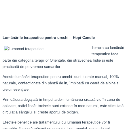
Lumânările terapeutice pentru urechi – Hopi Candle
Terapia cu lumânări
terapeutice face
parte din categoria terapiilor Orientale, din străvechea Indie și este
practicată de pe vremea șamanilor.
Aceste lumânări terapeutice pentru urechi sunt lucrate manual, 100%
naturale, confecționate din pânză de in, îmbibată cu ceară de albine și
uleiuri esențiale.
Prin căldura degajată în timpul arderii lumânarea crează vid în zona de
aplicare, astfel încât toxinele sunt extrase în mod natural, este stimulată
circulația sângelui și crește aportul de oxigen.
Efectele benefice ale tratamentului cu lumanari terapeutice vor fi
resimțite, în egală măsură de corpului fizic, mental, dar și de cel