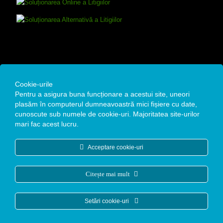
Contact
Cookie-urile
Pentru a asigura buna funcționare a acestui site, uneori
Remedium Estetic SRL
plasăm în computerul dumneavoastră mici fișiere cu date,
cunoscute sub numele de cookie-uri. Majoritatea site-urilor
Str. Alexandru Moruzzi Voievod, Nr. 4A, Bucuresti
mari fac acest lucru.
Date fiscale : CUI: 35142105 / Reg. Com: J40/12771/19.10.2015
Acceptare cookie-uri
+40 768 970 031
office@clinicaremedium.ro
Citește mai mult
Setări cookie-uri
Copyright © 2026. Toate drepturile rezervate.