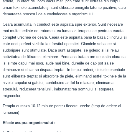
ardere, un efect de "horn vacuumat" prin care sunt extrase din corpul
uman toxinele acumulate şi sunt eliberate energiile latente pozitive, care
demarează procesul de autovindecare a organismului.
Ceara acumulata in conduct este aspirata spre exterior. Sunt necesare
mai multe sedinte de tratament cu lumanari terapeutice pentru a curata
complet urechea de ceara. Ceara este aspirata pana la baza cilindrului si
este deci perfect vizibila la sfarsitul operatiei. Glandele sebacee si
sudoripare sunt stimulate. Daca sunt astupate, se golesc si isi reiau
activitatea de filtrare si eliminare. Persoana tratata are senzatia clara ca
isi simte capul mai usor, aude mai bine, durerile de cap pot sa se
diminueze si chiar sa dispara treptat. In timpul arderii, uleiurile esentiale
sunt eliberate treptat si absorbite de piele, eliminand astfel toxinele de la
nivelul capului si gatului, contribuind astfel la relaxare, eliminarea
stresului, reducerea tensiunii, imbunatatirea somnului si stoparea
migrenelor;
Terapia dureaza 10-12 minute pentru fiecare ureche (timp de ardere al
lumanarii)
Efecte asupra organismului :