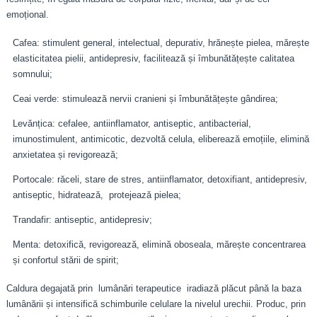
emoțional.
Cafea: stimulent general, intelectual, depurativ, hrănește pielea, mărește
elasticitatea pielii, antidepresiv, facilitează și îmbunătățește calitatea
somnului;
Ceai verde: stimulează nervii cranieni și îmbunătățește gândirea;
Levănțica: cefalee, antiinflamator, antiseptic, antibacterial,
imunostimulent, antimicotic, dezvoltă celula, eliberează emoțiile, elimină
anxietatea și revigorează;
Portocale: răceli, stare de stres, antiinflamator, detoxifiant, antidepresiv,
antiseptic, hidratează, protejează pielea;
Trandafir: antiseptic, antidepresiv;
Menta: detoxifică, revigorează, elimină oboseala, mărește concentrarea
și confortul stării de spirit;
Caldura degajată prin lumânări terapeutice iradiază plăcut până la baza
lumânării și intensifică schimburile celulare la nivelul urechii. Produc, prin