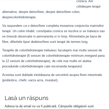
cronica. Am
cititdespre terapii
alternative, despre detoxifiere, despre detoxifiere colon,
desprecolonhidroterapie.
Va raspundem ca o detoxifiere completa inseamna conjunctia maimultor
terapii. Un colon iritabil, constipatia cronica se rezolva si se trateaza sau
se tinesub observatie in permanenta si in timp. Alimentatia pe baza de
fibre, diferitele tipuri dedetoxifiere sunt terapii de termen lung.
Terapiile de colonhidroterapie trebuiesc facuteprin mai multe sesiuni de
colonhidroterapie (6 sesiuni de colonhidroterapie minimum,mergand pana
la 12 sesiuni de colonhidroterapie), de cele mai multe ori atatea
proceduride colonhidroterapie cate recomanda terapeutul.
Acestea sunt dublade intotdeauna de uncontrol asupra florei intestinale
(probiotice, chefir, varza acra, muraturi).
Lasă un răspuns
Adresa ta de email nu va fi publicată.
Câmpurile obligatorii sunt