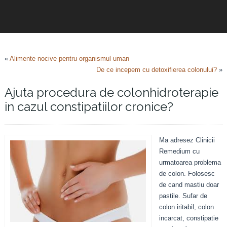
«
Alimente nocive pentru organismul uman
De ce incepem cu detoxifierea colonului?
»
Ajuta procedura de colonhidroterapie
in cazul constipatiilor cronice?
Ma adresez Clinicii
Remedium cu
urmatoarea problema
de colon. Folosesc
de cand mastiu doar
pastile. Sufar de
colon iritabil, colon
incarcat, constipatie