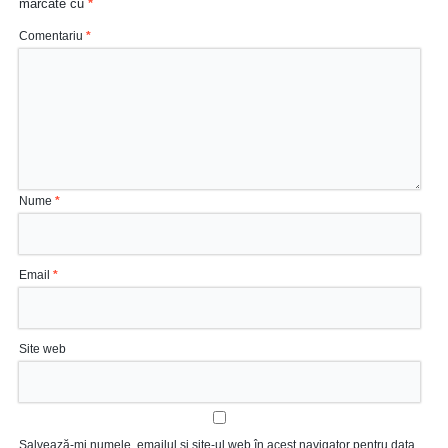
marcate cu
*
Comentariu
*
Nume
*
Email
*
Site web
Salvează-mi numele, emailul și site-ul web în acest navigator pentru data