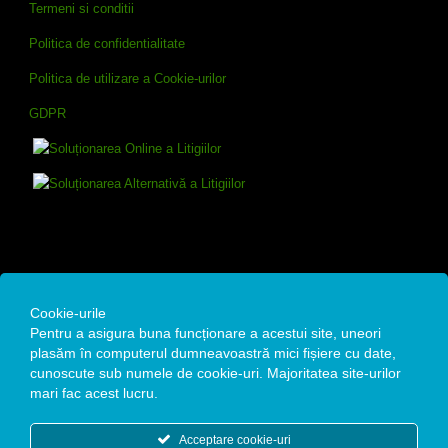
Termeni si conditii
Politica de confidentialitate
Politica de utilizare a Cookie-urilor
GDPR
Contact
Cookie-urile
Pentru a asigura buna funcționare a acestui site, uneori
Remedium Estetic SRL
plasăm în computerul dumneavoastră mici fișiere cu date,
cunoscute sub numele de cookie-uri. Majoritatea site-urilor
Str. Alexandru Moruzzi Voievod, Nr. 4A, Bucuresti
mari fac acest lucru.
Date fiscale : CUI: 35142105 / Reg. Com: J40/12771/19.10.2015
Acceptare cookie-uri