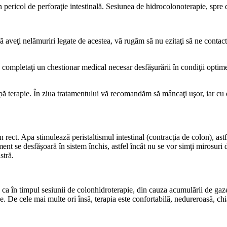
 un pericol de perforaţie intestinală. Sesiunea de hidrocolonoterapie, sp
ă aveţi nelămuriri legate de acestea, vă rugăm să nu ezitaţi să ne contact
completaţi un chestionar medical necesar desfăşurării în condiţii optime a
upă terapie. În ziua tratamentului vă recomandăm să mâncaţi uşor, iar cu 
n rect. Apa stimulează peristaltismul intestinal (contracţia de colon), as
ament se desfăşoară în sistem închis, astfel încât nu se vor simţi mirosur
stră.
 ca în timpul sesiunii de colonhidroterapie, din cauza acumulării de gaz
e. De cele mai multe ori însă, terapia este confortabilă, nedureroasă, chi