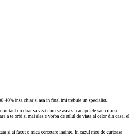
0-40% insa chiar si asa in final imi trebuie un specialist.
 important nu doar sa vezi cum se aseaza canapelele sau cum se
a a te orbi si mai ales e vorba de stilul de viata al celor din casa, el
tata si ai facut o mica cercetare inainte. In cazul meu de curioasa