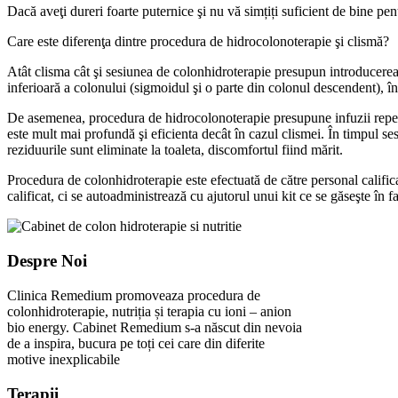
Dacă aveţi dureri foarte puternice şi nu vă simțiți suficient de bine pe
Care este diferenţa dintre procedura de hidrocolonoterapie şi clismă?
Atât clisma cât şi sesiunea de colonhidroterapie presupun introducerea 
inferioară a colonului (sigmoidul şi o parte din colonul descendent), în
De asemenea, procedura de hidrocolonoterapie presupune infuzii repeta
este mult mai profundă şi eficienta decât în cazul clismei. În timpul ses
reziduurile sunt eliminate la toaleta, discomfortul fiind mărit.
Procedura de colonhidroterapie este efectuată de către personal calific
calificat, ci se autoadministrează cu ajutorul unui kit ce se găseşte în 
Despre Noi
Clinica Remedium promoveaza procedura de
colonhidroterapie, nutriția și terapia cu ioni – anion
bio energy. Cabinet Remedium s-a născut din nevoia
de a inspira, bucura pe toți cei care din diferite
motive inexplicabile
Terapii