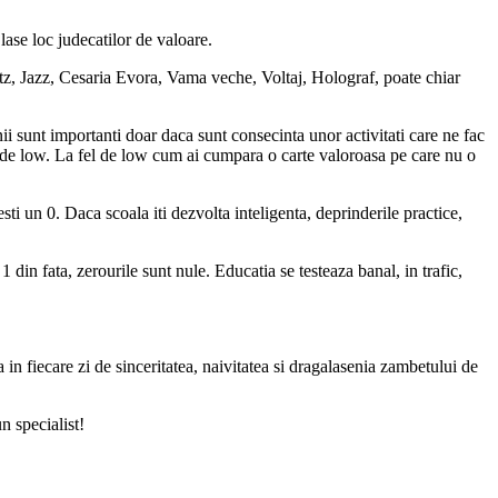
lase loc judecatilor de valoare.
stz, Jazz, Cesaria Evora, Vama veche, Voltaj, Holograf, poate chiar
anii sunt importanti doar daca sunt consecinta unor activitati care ne fac
de low. La fel de low cum ai cumpara o carte valoroasa pe care nu o
sti un 0. Daca scoala iti dezvolta inteligenta, deprinderile practice,
 din fata, zerourile sunt nule. Educatia se testeaza banal, in trafic,
n fiecare zi de sinceritatea, naivitatea si dragalasenia zambetului de
n specialist!