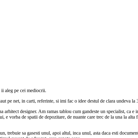
ii aleg pe cei mediocrii.
pe net, in carti, referinte, si imi fac o idee destul de clara undeva la 3
tena arhitect designer. Am ramas tablou cum gandeste un specialist, ca e
 e vorba de spatii de depozitare, de nuante care trec de la una la alta far
un, trebuie sa gasesti unul, apoi altul, inca unul, asta daca esti documen