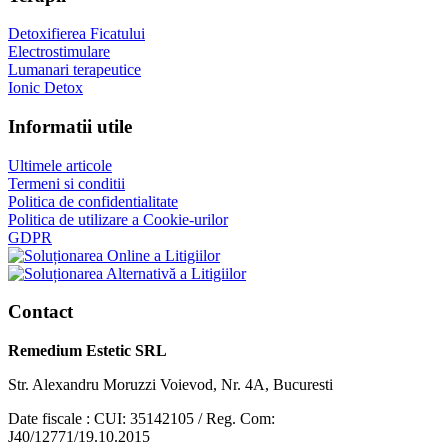
Detoxifierea Ficatului
Electrostimulare
Lumanari terapeutice
Ionic Detox
Informatii utile
Ultimele articole
Termeni si conditii
Politica de confidentialitate
Politica de utilizare a Cookie-urilor
GDPR
Contact
Remedium Estetic SRL
Str. Alexandru Moruzzi Voievod, Nr. 4A, Bucuresti
Date fiscale : CUI: 35142105 / Reg. Com:
J40/12771/19.10.2015