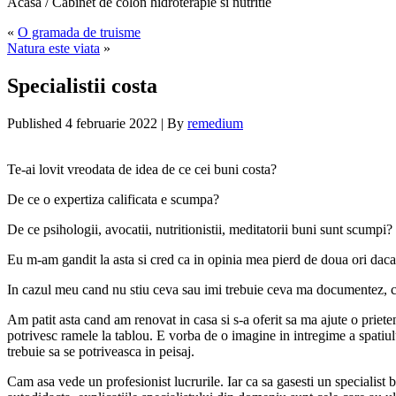
Acasa / Cabinet de colon hidroterapie si nutritie
«
O gramada de truisme
Natura este viata
»
Specialistii costa
Published
4 februarie 2022
|
By
remedium
Te-ai lovit vreodata de idea de ce cei buni costa?
De ce o expertiza calificata e scumpa?
De ce psihologii, avocatii, nutritionistii, meditatorii buni sunt scumpi?
Eu m-am gandit la asta si cred ca in opinia mea pierd de doua ori daca 
In cazul meu cand nu stiu ceva sau imi trebuie ceva ma documentez, caut 
Am patit asta cand am renovat in casa si s-a oferit sa ma ajute o prie
potrivesc ramele la tablou. E vorba de o imagine in intregime a spatiului,
trebuie sa se potriveasca in peisaj.
Cam asa vede un profesionist lucrurile. Iar ca sa gasesti un specialist b