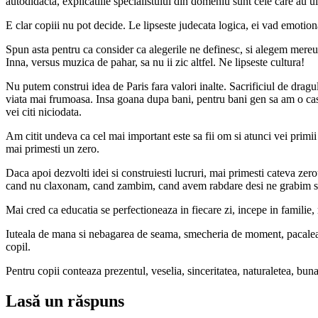
autodidacta, explicatiile specialistului din domeniu sunt cele care au 
E clar copiii nu pot decide. Le lipseste judecata logica, ei vad emotion
Spun asta pentru ca consider ca alegerile ne definesc, si alegem mereu
Inna, versus muzica de pahar, sa nu ii zic altfel. Ne lipseste cultura!
Nu putem construi idea de Paris fara valori inalte. Sacrificiul de dragul 
viata mai frumoasa. Insa goana dupa bani, pentru bani gen sa am o ca
vei citi niciodata.
Am citit undeva ca cel mai important este sa fii om si atunci vei primii 
mai primesti un zero.
Daca apoi dezvolti idei si construiesti lucruri, mai primesti cateva zero
cand nu claxonam, cand zambim, cand avem rabdare desi ne grabim sa n
Mai cred ca educatia se perfectioneaza in fiecare zi, incepe in familie, r
Iuteala de mana si nebagarea de seama, smecheria de moment, pacaleala, 
copil.
Pentru copii conteaza prezentul, veselia, sinceritatea, naturaletea, bun
Lasă un răspuns