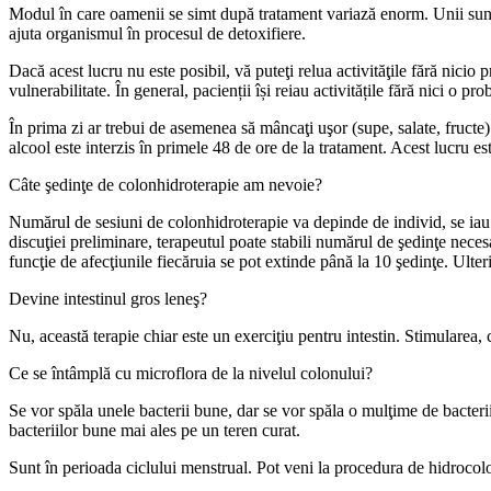
Modul în care oamenii se simt după tratament variază enorm. Unii sunt gat
ajuta organismul în procesul de detoxifiere.
Dacă acest lucru nu este posibil, vă puteţi relua activităţile fără nicio
vulnerabilitate. În general, pacienții își reiau activitățile fără nici o pr
În prima zi ar trebui de asemenea să mâncaţi uşor (supe, salate, fructe)
alcool este interzis în primele 48 de ore de la tratament. Acest lucru es
Câte şedinţe de colonhidroterapie am nevoie?
Numărul de sesiuni de colonhidroterapie va depinde de individ, se iau în
discuţiei preliminare, terapeutul poate stabili numărul de şedinţe nece
funcţie de afecţiunile fiecăruia se pot extinde până la 10 şedinţe. Ulte
Devine intestinul gros leneş?
Nu, această terapie chiar este un exerciţiu pentru intestin. Stimularea, 
Ce se întâmplă cu microflora de la nivelul colonului?
Se vor spăla unele bacterii bune, dar se vor spăla o mulţime de bacterii
bacteriilor bune mai ales pe un teren curat.
Sunt în perioada ciclului menstrual. Pot veni la procedura de hidrocol