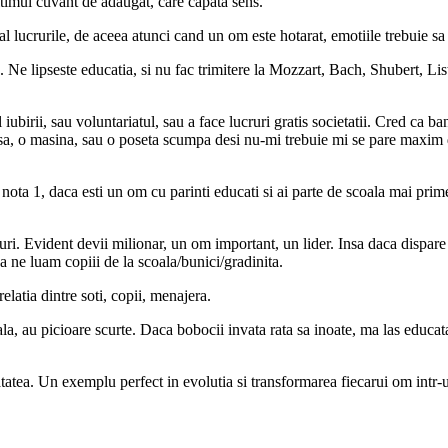
ultimul cuvant de adaugat, care capata sens.
al lucrurile, de aceea atunci cand un om este hotarat, emotiile trebuie sa 
. Ne lipseste educatia, si nu fac trimitere la Mozzart, Bach, Shubert, Li
iubirii, sau voluntariatul, sau a face lucruri gratis societatii. Cred ca b
sa, o masina, sau o poseta scumpa desi nu-mi trebuie mi se pare maxim 
nota 1, daca esti un om cu parinti educati si ai parte de scoala mai prime
uri. Evident devii milionar, un om important, un lider. Insa daca dispare 1
e luam copiii de la scoala/bunici/gradinita.
elatia dintre soti, copii, menajera.
au picioare scurte. Daca bobocii invata rata sa inoate, ma las educata i
atatea. Un exemplu perfect in evolutia si transformarea fiecarui om intr-u