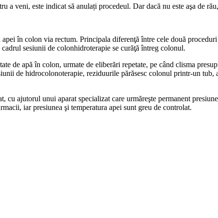
ntru a veni, este indicat să anulați procedeul. Dar dacă nu este aşa de ră
apei în colon via rectum. Principala diferenţă între cele două proceduri 
 cadrul sesiunii de colonhidroterapie se curăţă întreg colonul.
te de apă în colon, urmate de eliberări repetate, pe când clisma presup
iunii de hidrocolonoterapie, reziduurile părăsesc colonul printr-un tub, a
at, cu ajutorul unui aparat specializat care urmăreşte permanent presiune
farmacii, iar presiunea şi temperatura apei sunt greu de controlat.