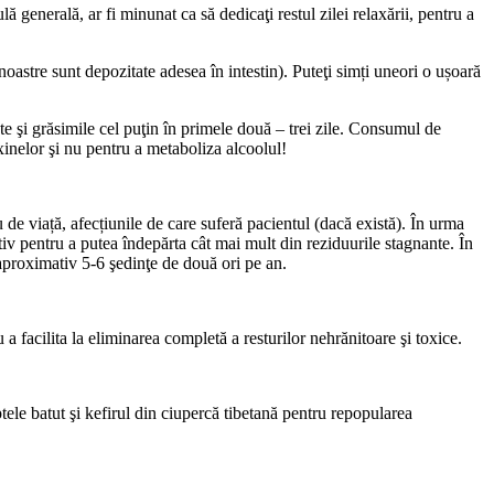
 generală, ar fi minunat ca să dedicaţi restul zilei relaxării, pentru a
noastre sunt depozitate adesea în intestin). Puteţi simți uneori o ușoară
te şi grăsimile cel puţin în primele două – trei zile. Consumul de
oxinelor şi nu pentru a metaboliza alcoolul!
 de viață, afecțiunile de care suferă pacientul (dacă există). În urma
tiv pentru a putea îndepărta cât mai mult din reziduurile stagnante. În
 aproximativ 5-6 şedinţe de două ori pe an.
 a facilita la eliminarea completă a resturilor nehrănitoare şi toxice.
tele batut şi kefirul din ciupercă tibetană pentru repopularea