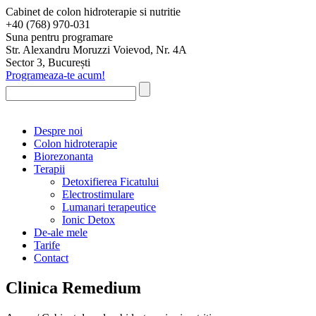
Cabinet de colon hidroterapie si nutritie
+40 (768) 970-031
Suna pentru programare
Str. Alexandru Moruzzi Voievod, Nr. 4A
Sector 3, București
Programeaza-te acum!
Despre noi
Colon hidroterapie
Biorezonanta
Terapii
Detoxifierea Ficatului
Electrostimulare
Lumanari terapeutice
Ionic Detox
De-ale mele
Tarife
Contact
Clinica Remedium