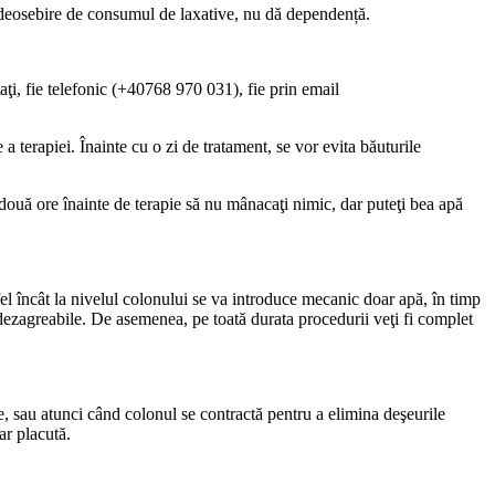
re deosebire de consumul de laxative, nu dă dependență.
aţi, fie telefonic (+40768 970 031), fie prin email
 terapiei. Înainte cu o zi de tratament, se vor evita băuturile
două ore înainte de terapie să nu mânacaţi nimic, dar puteţi bea apă
tfel încât la nivelul colonului se va introduce mecanic doar apă, în timp
i dezagreabile. De asemenea, pe toată durata procedurii veţi fi complet
e, sau atunci când colonul se contractă pentru a elimina deşeurile
ar placută.