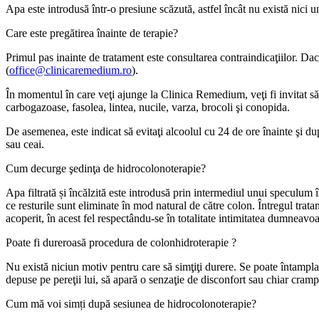
Apa este introdusă într-o presiune scăzută, astfel încât nu există nici
Care este pregătirea înainte de terapie?
Primul pas inainte de tratament este consultarea contraindicaţiilor. Dac
(
office@clinicaremedium.ro
).
În momentul în care veţi ajunge la Clinica Remedium, veţi fi invitat să 
carbogazoase, fasolea, lintea, nucile, varza, brocoli şi conopida.
De asemenea, este indicat să evitaţi alcoolul cu 24 de ore înainte şi d
sau ceai.
Cum decurge şedinţa de hidrocolonoterapie?
Apa filtrată și încălzită este introdusă prin intermediul unui speculum î
ce resturile sunt eliminate în mod natural de către colon. Întregul trat
acoperit, în acest fel respectându-se în totalitate intimitatea dumneavoa
Poate fi dureroasă procedura de colonhidroterapie ?
Nu există niciun motiv pentru care să simţiţi durere. Se poate întampla
depuse pe pereţii lui, să apară o senzaţie de disconfort sau chiar cramp
Cum mă voi simți după sesiunea de hidrocolonoterapie?