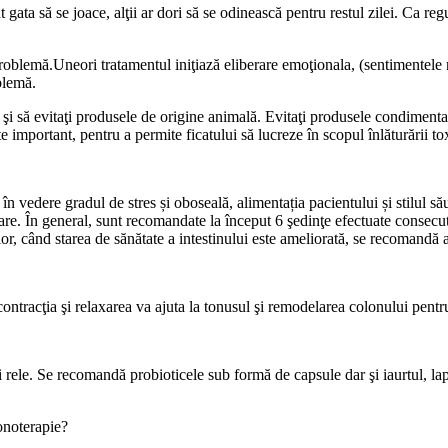
a să se joace, alţii ar dori să se odinească pentru restul zilei. Ca regulă
 problemă.Uneori tratamentul iniţiază eliberare emoţionala, (sentimentele 
oblemă.
 şi să evitaţi produsele de origine animală. Evitaţi produsele condimenta
te important, pentru a permite ficatului să lucreze în scopul înlăturării t
 vedere gradul de stres și oboseală, alimentația pacientului și stilul său
sare. În general, sunt recomandate la început 6 şedinţe efectuate consecu
rior, când starea de sănătate a intestinului este ameliorată, se recomandă
contracţia şi relaxarea va ajuta la tonusul şi remodelarea colonului pentru
 rele. Se recomandă probioticele sub formă de capsule dar şi iaurtul, lap
onoterapie?