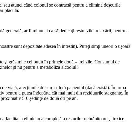
e, sau atunci când colonul se contractă pentru a elimina deşeurile
ar placută.
 generală, ar fi minunat ca să dedicaţi restul zilei relaxării, pentru a
noastre sunt depozitate adesea în intestin). Puteţi simți uneori o ușoară
te şi grăsimile cel puţin în primele două – trei zile. Consumul de
oxinelor şi nu pentru a metaboliza alcoolul!
 de viață, afecțiunile de care suferă pacientul (dacă există). În urma
tiv pentru a putea îndepărta cât mai mult din reziduurile stagnante. În
 aproximativ 5-6 şedinţe de două ori pe an.
 a facilita la eliminarea completă a resturilor nehrănitoare şi toxice.