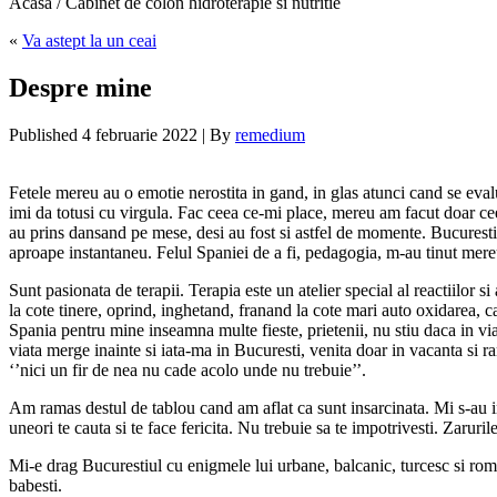
Acasa / Cabinet de colon hidroterapie si nutritie
«
Va astept la un ceai
Despre mine
Published
4 februarie 2022
|
By
remedium
Fetele mereu au o emotie nerostita in gand, in glas atunci cand se eva
imi da totusi cu virgula. Fac ceea ce-mi place, mereu am facut doar cee
au prins dansand pe mese, desi au fost si astfel de momente. Bucurestiu
aproape instantaneu. Felul Spaniei de a fi, pedagogia, m-au tinut mer
Sunt pasionata de terapii. Terapia este un atelier special al reactiilor s
la cote tinere, oprind, inghetand, franand la cote mari auto oxidarea, ca
Spania pentru mine inseamna multe fieste, prietenii, nu stiu daca in via
viata merge inainte si iata-ma in Bucuresti, venita doar in vacanta si 
‘’nici un fir de nea nu cade acolo unde nu trebuie’’.
Am ramas destul de tablou cand am aflat ca sunt insarcinata. Mi s-au ine
uneori te cauta si te face fericita. Nu trebuie sa te impotrivesti. Zarurile
Mi-e drag Bucurestiul cu enigmele lui urbane, balcanic, turcesc si roman
babesti.