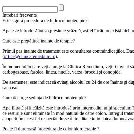
Intrebari frecvente
Este sigură procedura de hidrocolonoterapie?
Apa este introdusă într-o presiune scăzută, astfel încât nu există nici
Care este pregătirea înainte de terapie?
Primul pas inainte de tratament este consultarea contraindicaţiilor. Dac
(
office@clinicaremedium.ro
).
În momentul în care veţi ajunge la Clinica Remedium, veţi fi invitat să 
carbogazoase, fasolea, lintea, nucile, varza, brocoli şi conopida.
De asemenea, este indicat să evitaţi alcoolul cu 24 de ore înainte şi d
sau ceai.
Cum decurge şedinţa de hidrocolonoterapie?
Apa filtrată și încălzită este introdusă prin intermediul unui speculum î
ce resturile sunt eliminate în mod natural de către colon. Întregul trat
acoperit, în acest fel respectându-se în totalitate intimitatea dumneavoa
Poate fi dureroasă procedura de colonhidroterapie ?