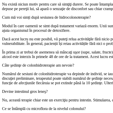
Nu există niciun motiv pentru care să simţiţi durere. Se poate întampla
depuse pe pereţii lui, să apară o senzaţie de disconfort sau chiar cramp
Cum mă voi simți după sesiunea de hidrocolonoterapie?
Modul în care oamenii se simt după tratament variază enorm. Unii sunt gat
ajuta organismul în procesul de detoxifiere.
Dacă acest lucru nu este posibil, vă puteţi relua activităţile fără nicio
vulnerabilitate. În general, pacienții își reiau activitățile fără nici o pr
În prima zi ar trebui de asemenea să mâncaţi uşor (supe, salate, fructe)
alcool este interzis în primele 48 de ore de la tratament. Acest lucru es
Câte şedinţe de colonhidroterapie am nevoie?
Numărul de sesiuni de colonhidroterapie va depinde de individ, se iau în
discuţiei preliminare, terapeutul poate stabili numărul de şedinţe nece
funcţie de afecţiunile fiecăruia se pot extinde până la 10 şedinţe. Ulte
Devine intestinul gros leneş?
Nu, această terapie chiar este un exerciţiu pentru intestin. Stimularea, 
Ce se întâmplă cu microflora de la nivelul colonului?