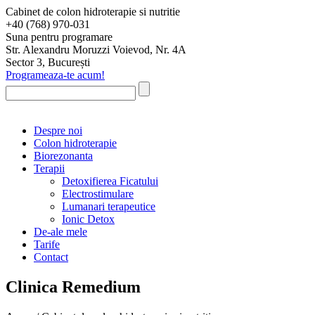
Cabinet de colon hidroterapie si nutritie
+40 (768) 970-031
Suna pentru programare
Str. Alexandru Moruzzi Voievod, Nr. 4A
Sector 3, București
Programeaza-te acum!
Despre noi
Colon hidroterapie
Biorezonanta
Terapii
Detoxifierea Ficatului
Electrostimulare
Lumanari terapeutice
Ionic Detox
De-ale mele
Tarife
Contact
Clinica Remedium