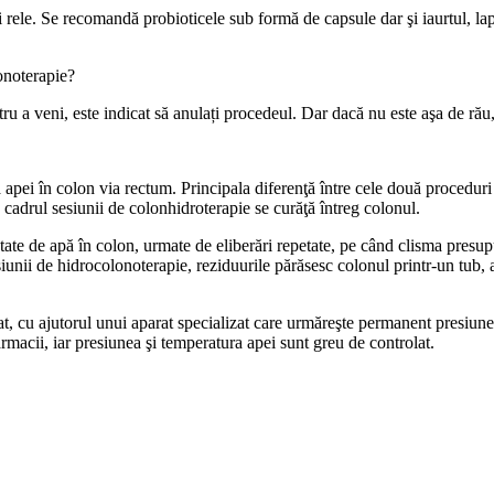
 rele. Se recomandă probioticele sub formă de capsule dar şi iaurtul, lap
onoterapie?
ntru a veni, este indicat să anulați procedeul. Dar dacă nu este aşa de ră
apei în colon via rectum. Principala diferenţă între cele două proceduri 
 cadrul sesiunii de colonhidroterapie se curăţă întreg colonul.
te de apă în colon, urmate de eliberări repetate, pe când clisma presup
iunii de hidrocolonoterapie, reziduurile părăsesc colonul printr-un tub, a
at, cu ajutorul unui aparat specializat care urmăreşte permanent presiune
farmacii, iar presiunea şi temperatura apei sunt greu de controlat.