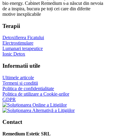
bio energy. Cabinet Remedium s-a născut din nevoia
de a inspira, bucura pe toți cei care din diferite
motive inexplicabile
Terapii
Detoxifierea Ficatului
Electrostimulare
Lumanari terapeutice
Ionic Detox
Informatii utile
Ultimele articole
Termeni si conditii
Politica de confidentialitate
Politica de utilizare a Cookie-urilor
GDPR
Contact
Remedium Estetic SRL