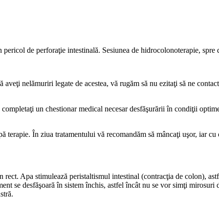
 un pericol de perforaţie intestinală. Sesiunea de hidrocolonoterapie, sp
ă aveţi nelămuriri legate de acestea, vă rugăm să nu ezitaţi să ne contact
completaţi un chestionar medical necesar desfăşurării în condiţii optime a
upă terapie. În ziua tratamentului vă recomandăm să mâncaţi uşor, iar cu 
n rect. Apa stimulează peristaltismul intestinal (contracţia de colon), as
ament se desfăşoară în sistem închis, astfel încât nu se vor simţi mirosur
stră.