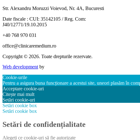
Str. Alexandru Moruzzi Voievod, Nr. 4A, Bucuresti
Date fiscale : CUI: 35142105 / Reg. Com:
J40/12771/19.10.2015
+40 768 970 031
office@clinicaremedium.ro
Copyright © 2026. Toate drepturile rezervate.
Web development
by
Cookie-urile
Pentru a asigura buna funcționare a acestui site, uneori plasăm în com
Acceptare cookie-uri
Citește mai mult
Setări cookie-uri
Setări cookie box
Setări cookie box
Setări de confidențialitate
Alegeți ce cookie-uri să fie autorizate