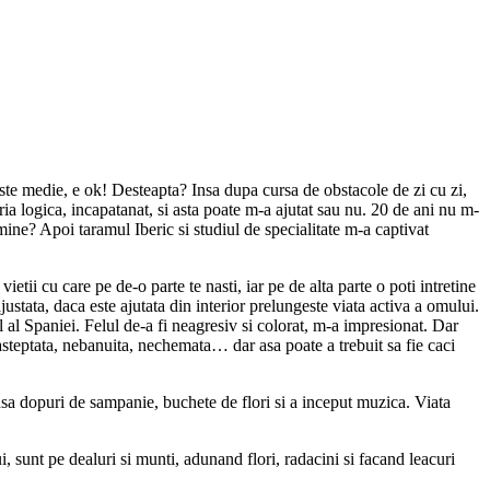
ste medie, e ok! Desteapta? Insa dupa cursa de obstacole de zi cu zi,
ia logica, incapatanat, si asta poate m-a ajutat sau nu. 20 de ani nu m-
ine? Apoi taramul Iberic si studiul de specialitate m-a captivat
etii cu care pe de-o parte te nasti, iar pe de alta parte o poti intretine
ustata, daca este ajutata din interior prelungeste viata activa a omului.
 al Spaniei. Felul de-a fi neagresiv si colorat, m-a impresionat. Dar
asteptata, nebanuita, nechemata… dar asa poate a trebuit sa fie caci
insa dopuri de sampanie, buchete de flori si a inceput muzica. Viata
, sunt pe dealuri si munti, adunand flori, radacini si facand leacuri