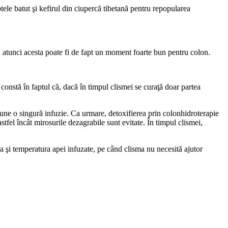
tele batut şi kefirul din ciupercă tibetană pentru repopularea
u, atunci acesta poate fi de fapt un moment foarte bun pentru colon.
constă în faptul că, dacă în timpul clismei se curaţă doar partea
une o singură infuzie. Ca urmare, detoxifierea prin colonhidroterapie
stfel încât mirosurile dezagrabile sunt evitate. În timpul clismei,
a şi temperatura apei infuzate, pe când clisma nu necesită ajutor