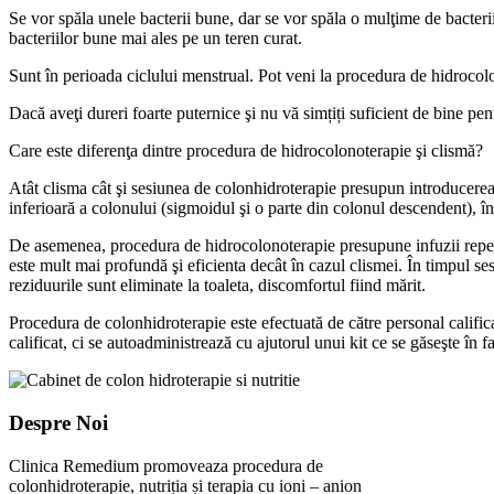
Se vor spăla unele bacterii bune, dar se vor spăla o mulţime de bacterii
bacteriilor bune mai ales pe un teren curat.
Sunt în perioada ciclului menstrual. Pot veni la procedura de hidrocol
Dacă aveţi dureri foarte puternice şi nu vă simțiți suficient de bine pe
Care este diferenţa dintre procedura de hidrocolonoterapie şi clismă?
Atât clisma cât şi sesiunea de colonhidroterapie presupun introducerea 
inferioară a colonului (sigmoidul şi o parte din colonul descendent), în
De asemenea, procedura de hidrocolonoterapie presupune infuzii repeta
este mult mai profundă şi eficienta decât în cazul clismei. În timpul ses
reziduurile sunt eliminate la toaleta, discomfortul fiind mărit.
Procedura de colonhidroterapie este efectuată de către personal calific
calificat, ci se autoadministrează cu ajutorul unui kit ce se găseşte în 
Despre Noi
Clinica Remedium promoveaza procedura de
colonhidroterapie, nutriția și terapia cu ioni – anion