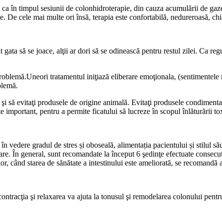
 ca în timpul sesiunii de colonhidroterapie, din cauza acumulării de gaz
e. De cele mai multe ori însă, terapia este confortabilă, nedureroasă, chi
a să se joace, alţii ar dori să se odinească pentru restul zilei. Ca regulă
 problemă.Uneori tratamentul iniţiază eliberare emoţionala, (sentimentele 
oblemă.
 şi să evitaţi produsele de origine animală. Evitaţi produsele condimenta
te important, pentru a permite ficatului să lucreze în scopul înlăturării t
 vedere gradul de stres și oboseală, alimentația pacientului și stilul său
sare. În general, sunt recomandate la început 6 şedinţe efectuate consecu
rior, când starea de sănătate a intestinului este ameliorată, se recomandă
contracţia şi relaxarea va ajuta la tonusul şi remodelarea colonului pentru