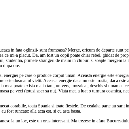
lueaza in fata oglinzii- sunt frumoasa? Merge, oricum de departe sunt pe
a ce mi-a placut. Da, am fost un copil poate chiar rebel, ghidat de propr
l, studentia, primele strangeri de maini in cluburi si soapte mergem la m
eu dupa ore.
i al energiei pe care o produce corpul uman. Aceasta energie este energia vi
re este dusmanul vietii. Aceasta energie daca nu este irosita, daca este aj
ta mea poate exista o alta tara, univers, mozaicat, deschis si uman ca cel
ramasa pe veci (totusi sper sa nu). Viata mea a luat o turnura cosmica, ne
cat corabiile, toata Spania si toate fiestele. De cealalta parte au sarit 
 au fost runcate: alla acta est, si cu asta basta.
esc la un loc, este un oras interesant. Ma trezesc in afara Bucurestiului