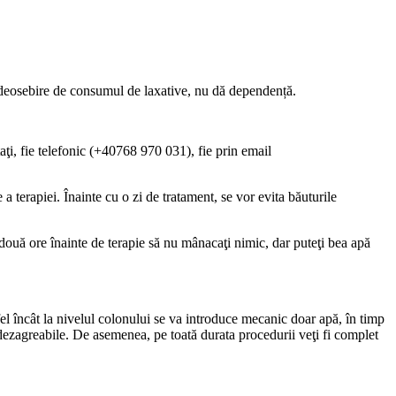
re deosebire de consumul de laxative, nu dă dependență.
aţi, fie telefonic (+40768 970 031), fie prin email
 terapiei. Înainte cu o zi de tratament, se vor evita băuturile
două ore înainte de terapie să nu mânacaţi nimic, dar puteţi bea apă
tfel încât la nivelul colonului se va introduce mecanic doar apă, în timp
i dezagreabile. De asemenea, pe toată durata procedurii veţi fi complet