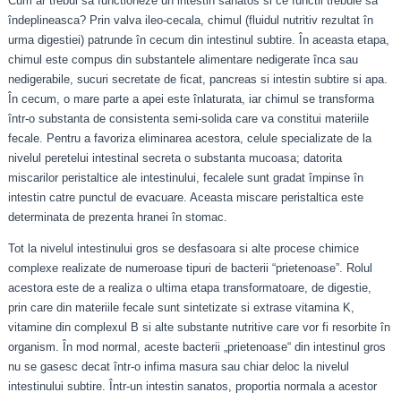
Cum ar trebui sa functioneze un intestin sanatos si ce functii trebuie sa
îndeplineasca? Prin valva ileo-cecala, chimul (fluidul nutritiv rezultat în
urma digestiei) patrunde în cecum din intestinul subtire. În aceasta etapa,
chimul este compus din substantele alimentare nedigerate înca sau
nedigerabile, sucuri secretate de ficat, pancreas si intestin subtire si apa.
În cecum, o mare parte a apei este înlaturata, iar chimul se transforma
într-o substanta de consistenta semi-solida care va constitui materiile
fecale. Pentru a favoriza eliminarea acestora, celule specializate de la
nivelul peretelui intestinal secreta o substanta mucoasa; datorita
miscarilor peristaltice ale intestinului, fecalele sunt gradat împinse în
intestin catre punctul de evacuare. Aceasta miscare peristaltica este
determinata de prezenta hranei în stomac.
Tot la nivelul intestinului gros se desfasoara si alte procese chimice
complexe realizate de numeroase tipuri de bacterii “prietenoase”. Rolul
acestora este de a realiza o ultima etapa transformatoare, de digestie,
prin care din materiile fecale sunt sintetizate si extrase vitamina K,
vitamine din complexul B si alte substante nutritive care vor fi resorbite în
organism. În mod normal, aceste bacterii „prietenoase“ din intestinul gros
nu se gasesc decat într-o infima masura sau chiar deloc la nivelul
intestinului subtire. Într-un intestin sanatos, proportia normala a acestor