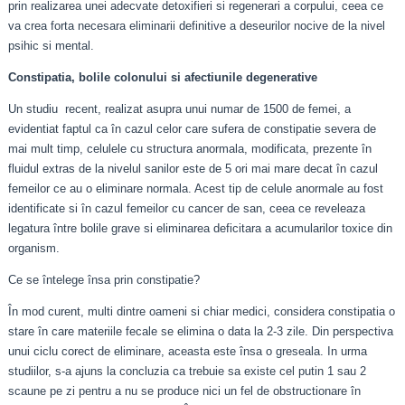
prin realizarea unei adecvate detoxifieri si regenerari a corpului, ceea ce
va crea forta necesara eliminarii definitive a deseurilor nocive de la nivel
psihic si mental.
Constipatia, bolile colonului si afectiunile degenerative
Un studiu recent, realizat asupra unui numar de 1500 de femei, a
evidentiat faptul ca în cazul celor care sufera de constipatie severa de
mai mult timp, celulele cu structura anormala, modificata, prezente în
fluidul extras de la nivelul sanilor este de 5 ori mai mare decat în cazul
femeilor ce au o eliminare normala. Acest tip de celule anormale au fost
identificate si în cazul femeilor cu cancer de san, ceea ce reveleaza
legatura între bolile grave si eliminarea deficitara a acumularilor toxice din
organism.
Ce se întelege însa prin constipatie?
În mod curent, multi dintre oameni si chiar medici, considera constipatia o
stare în care materiile fecale se elimina o data la 2-3 zile. Din perspectiva
unui ciclu corect de eliminare, aceasta este însa o greseala. In urma
studiilor, s-a ajuns la concluzia ca trebuie sa existe cel putin 1 sau 2
scaune pe zi pentru a nu se produce nici un fel de obstructionare în