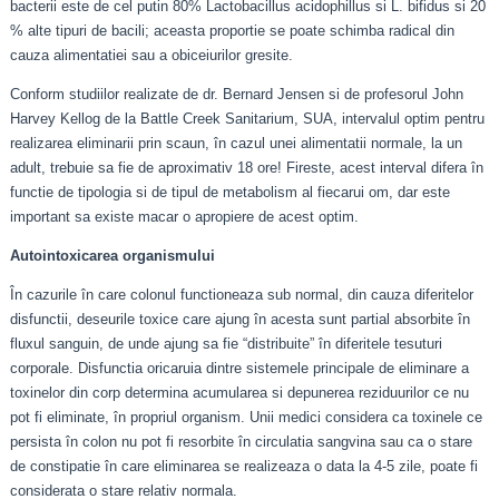
bacterii este de cel putin 80% Lactobacillus acidophillus si L. bifidus si 20
% alte tipuri de bacili; aceasta proportie se poate schimba radical din
cauza alimentatiei sau a obiceiurilor gresite.
Conform studiilor realizate de dr. Bernard Jensen si de profesorul John
Harvey Kellog de la Battle Creek Sanitarium, SUA, intervalul optim pentru
realizarea eliminarii prin scaun, în cazul unei alimentatii normale, la un
adult, trebuie sa fie de aproximativ 18 ore! Fireste, acest interval difera în
functie de tipologia si de tipul de metabolism al fiecarui om, dar este
important sa existe macar o apropiere de acest optim.
Autointoxicarea organismului
În cazurile în care colonul functioneaza sub normal, din cauza diferitelor
disfunctii, deseurile toxice care ajung în acesta sunt partial absorbite în
fluxul sanguin, de unde ajung sa fie “distribuite” în diferitele tesuturi
corporale. Disfunctia oricaruia dintre sistemele principale de eliminare a
toxinelor din corp determina acumularea si depunerea reziduurilor ce nu
pot fi eliminate, în propriul organism. Unii medici considera ca toxinele ce
persista în colon nu pot fi resorbite în circulatia sangvina sau ca o stare
de constipatie în care eliminarea se realizeaza o data la 4-5 zile, poate fi
considerata o stare relativ normala.