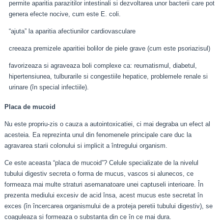
permite aparitia parazitilor intestinali si dezvoltarea unor bacterii care pot
genera efecte nocive, cum este E. coli.
“ajuta” la aparitia afectiunilor cardiovasculare
creeaza premizele aparitiei bolilor de piele grave (cum este psoriazisul)
favorizeaza si agraveaza boli complexe ca: reumatismul, diabetul,
hipertensiunea, tulburarile si congestiile hepatice, problemele renale si
urinare (în special infectiile).
Placa de mucoid
Nu este propriu-zis o cauza a autointoxicatiei, ci mai degraba un efect al
acesteia. Ea reprezinta unul din fenomenele principale care duc la
agravarea starii colonului si implicit a întregului organism.
Ce este aceasta “placa de mucoid”? Celule specializate de la nivelul
tubului digestiv secreta o forma de mucus, vascos si alunecos, ce
formeaza mai multe straturi asemanatoare unei captuseli interioare. În
prezenta mediului excesiv de acid însa, acest mucus este secretat în
exces (în încercarea organismului de a proteja peretii tubului digestiv), se
coaguleaza si formeaza o substanta din ce în ce mai dura.