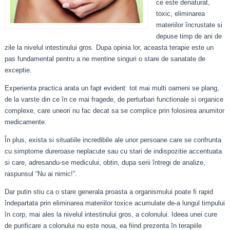
ce este denaturat,
toxic, eliminarea
materiilor încrustate si
depuse timp de ani de
zile la nivelul intestinului gros. Dupa opinia lor, aceasta terapie este un
pas fundamental pentru a ne mentine singuri o stare de sanatate de
exceptie.
Experienta practica arata un fapt evident: tot mai multi oameni se plang,
de la varste din ce în ce mai fragede, de perturbari functionale si organice
complexe, care uneori nu fac decat sa se complice prin folosirea anumitor
medicamente.
În plus, exista si situatiile incredibile ale unor persoane care se confrunta
cu simptome dureroase neplacute sau cu stari de indispozitie accentuata
si care, adresandu-se medicului, obtin, dupa serii întregi de analize,
raspunsul “Nu ai nimic!”.
Dar putin stiu ca o stare generala proasta a organismului poate fi rapid
îndepartata prin eliminarea materiilor toxice acumulate de-a lungul timpului
în corp, mai ales la nivelul intestinului gros, a colonului. Ideea unei cure
de purificare a colonului nu este noua, ea fiind prezenta în terapiile