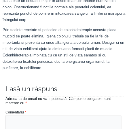
placa este un obstacol major în absorbirea substantelor nutritive din
colon. Obstructionand functiile normale ale peretelui colonului, ea
reprezinta punctul de pornire în intoxicarea sangelui, a limfei si mai apoi a
întregului corp.
Prin sedinte repetate si periodice de colonhidroterapie aceasta placa
mucoid se poate elimina. Igiena colonului trebuie sa fie la fel de
importanta si prezenta ca orice alta igiena a corpului uman. Desigur si un
stil de viata echilibrat ajuta la diminuarea formarii placii de mucoid.
Colonhidroterapia imbinata cu cu un stil de viata sanatos si cu
detoxifierea ficatului periodica, duc la energizarea organismul, la
purificare, la echilibrare.
Lasă un răspuns
Adresa ta de email nu va fi publicată.
Câmpurile obligatorii sunt
marcate cu
*
Comentariu
*