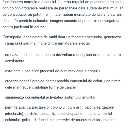
functionarea normala a colonului. În urma terapiei de purificare a colonului
prin colonhidroterapie realizata de persoanele care sufera de mai multi ani
de constipatie, au putut fi eliminate materii încrustate de luni si chiar ani
de zile în peretele colonului, imagine socanta si pe deplin convingatoare
pentru pacientul în cauza.
Constipatia, considerata de multi doar un fenomen secundar, genereaza
în timp unul sau mai multe dintre urmatoarele efecte:
creeaza mediul propice pentru dezvoltarea unei placi de mucoid foarte
consistente
este primul pas spre procesul de autointoxicare a corpului
creeaza conditii propice pentru aparitia cancerului de colon, una dintre
cele mai frecvent întalnite forme de cancer
diminueaza considerabil activitatea sistemului imunitar
permite aparitia afectiunilor colonului, cum ar fi: balonarea (gazele
intestinale), colitele, ulceratiile, colonul spastic, iritatiile la nivelul
colonului, polipii, disfunctii ale secretiei de mucus si chiar prolapsul.