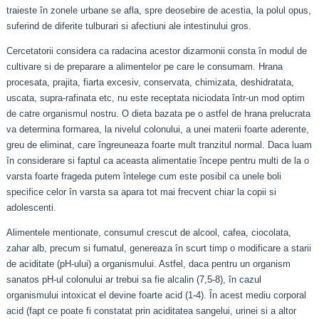
traieste în zonele urbane se afla, spre deosebire de acestia, la polul opus,
suferind de diferite tulburari si afectiuni ale intestinului gros.
Cercetatorii considera ca radacina acestor dizarmonii consta în modul de
cultivare si de preparare a alimentelor pe care le consumam. Hrana
procesata, prajita, fiarta excesiv, conservata, chimizata, deshidratata,
uscata, supra-rafinata etc, nu este receptata niciodata într-un mod optim
de catre organismul nostru. O dieta bazata pe o astfel de hrana prelucrata
va determina formarea, la nivelul colonului, a unei materii foarte aderente,
greu de eliminat, care îngreuneaza foarte mult tranzitul normal. Daca luam
în considerare si faptul ca aceasta alimentatie începe pentru multi de la o
varsta foarte frageda putem întelege cum este posibil ca unele boli
specifice celor în varsta sa apara tot mai frecvent chiar la copii si
adolescenti.
Alimentele mentionate, consumul crescut de alcool, cafea, ciocolata,
zahar alb, precum si fumatul, genereaza în scurt timp o modificare a starii
de aciditate (pH-ului) a organismului. Astfel, daca pentru un organism
sanatos pH-ul colonului ar trebui sa fie alcalin (7,5-8), în cazul
organismului intoxicat el devine foarte acid (1-4). În acest mediu corporal
acid (fapt ce poate fi constatat prin aciditatea sangelui, urinei si a altor