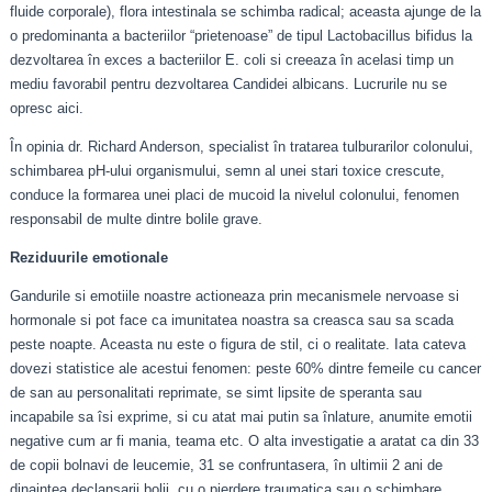
fluide corporale), flora intestinala se schimba radical; aceasta ajunge de la
o predominanta a bacteriilor “prietenoase” de tipul Lactobacillus bifidus la
dezvoltarea în exces a bacteriilor E. coli si creeaza în acelasi timp un
mediu favorabil pentru dezvoltarea Candidei albicans. Lucrurile nu se
opresc aici.
În opinia dr. Richard Anderson, specialist în tratarea tulburarilor colonului,
schimbarea pH-ului organismului, semn al unei stari toxice crescute,
conduce la formarea unei placi de mucoid la nivelul colonului, fenomen
responsabil de multe dintre bolile grave.
Reziduurile emotionale
Gandurile si emotiile noastre actioneaza prin mecanismele nervoase si
hormonale si pot face ca imunitatea noastra sa creasca sau sa scada
peste noapte. Aceasta nu este o figura de stil, ci o realitate. Iata cateva
dovezi statistice ale acestui fenomen: peste 60% dintre femeile cu cancer
de san au personalitati reprimate, se simt lipsite de speranta sau
incapabile sa îsi exprime, si cu atat mai putin sa înlature, anumite emotii
negative cum ar fi mania, teama etc. O alta investigatie a aratat ca din 33
de copii bolnavi de leucemie, 31 se confruntasera, în ultimii 2 ani de
dinaintea declansarii bolii, cu o pierdere traumatica sau o schimbare