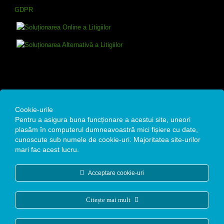
GDPR
Contact
Cookie-urile
Pentru a asigura buna funcționare a acestui site, uneori
Remedium Estetic SRL
plasăm în computerul dumneavoastră mici fișiere cu date,
cunoscute sub numele de cookie-uri. Majoritatea site-urilor
Str. Alexandru Moruzzi Voievod, Nr. 4A, Bucuresti
mari fac acest lucru.
Date fiscale : CUI: 35142105 / Reg. Com: J40/12771/19.10.2015
Acceptare cookie-uri
+40 768 970 031
office@clinicaremedium.ro
Citește mai mult