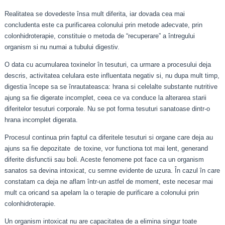
Realitatea se dovedeste însa mult diferita, iar dovada cea mai
concludenta este ca purificarea colonului prin metode adecvate, prin
colonhidroterapie, constituie o metoda de “recuperare” a întregului
organism si nu numai a tubului digestiv.
O data cu acumularea toxinelor în tesuturi, ca urmare a procesului deja
descris, activitatea celulara este influentata negativ si, nu dupa mult timp,
digestia începe sa se înrautateasca: hrana si celelalte substante nutritive
ajung sa fie digerate incomplet, ceea ce va conduce la alterarea starii
diferitelor tesuturi corporale. Nu se pot forma tesuturi sanatoase dintr-o
hrana incomplet digerata.
Procesul continua prin faptul ca diferitele tesuturi si organe care deja au
ajuns sa fie depozitate de toxine, vor functiona tot mai lent, generand
diferite disfunctii sau boli. Aceste fenomene pot face ca un organism
sanatos sa devina intoxicat, cu semne evidente de uzura. În cazul în care
constatam ca deja ne aflam într-un astfel de moment, este necesar mai
mult ca oricand sa apelam la o terapie de purificare a colonului prin
colonhidroterapie.
Un organism intoxicat nu are capacitatea de a elimina singur toate