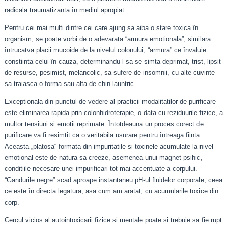
radicala traumatizanta în mediul apropiat.
Pentru cei mai multi dintre cei care ajung sa aiba o stare toxica în
organism, se poate vorbi de o adevarata “armura emotionala”, similara
întrucatva placii mucoide de la nivelul colonului, “armura” ce învaluie
constiinta celui în cauza, determinandu-l sa se simta deprimat, trist, lipsit
de resurse, pesimist, melancolic, sa sufere de insomnii, cu alte cuvinte
sa traiasca o forma sau alta de chin launtric.
Exceptionala din punctul de vedere al practicii modalitatilor de purificare
este eliminarea rapida prin colonhidroterapie, o data cu reziduurile fizice, a
multor tensiuni si emotii reprimate. Întotdeauna un proces corect de
purificare va fi resimtit ca o veritabila usurare pentru întreaga fiinta.
Aceasta „platosa“ formata din impuritatile si toxinele acumulate la nivel
emotional este de natura sa creeze, asemenea unui magnet psihic,
conditiile necesare unei impurificari tot mai accentuate a corpului.
“Gandurile negre” scad aproape instantaneu pH-ul fluidelor corporale, ceea
ce este în directa legatura, asa cum am aratat, cu acumularile toxice din
corp.
Cercul vicios al autointoxicarii fizice si mentale poate si trebuie sa fie rupt