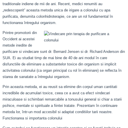
traditionale indiene de mii de ani. Recent, medici renumiti au
„redescoperit“ aceasta metoda unica de irigare a colonului cu apa
purificata, denumita colonhidroterapie, ce are un rol fundamental în
functionarea întregului organism.
Printre promotorii din
Occident ai acestei
metode inedite de
purificare si vindecare sunt dr. Bernard Jensen si dr. Richard Anderson din
SUA. Ei au studiat timp de mai bine de 40 de ani modul în care
disfunctiile de eliminare a substantelor toxice din organism si implicit
activitatea colonului (ca organ principal cu rol în eliminare) se reflecta în
starea de sanatate a întregului organism.
Prin aceasta metoda, ei au reusit sa elimine din corpul uman cantitati
incredibile de acumulari toxice, ceea ce a avut ca efect vindecari
miraculoase si schimbari remarcabile a tonusului general si chiar a starii
psihice, mentale si spirituale a fiintei tratate. Prezentam în continuare
metoda lor, într-un mod accesibil si adaptat conditiilor tarii noastre.
Functionarea si importanta colonului