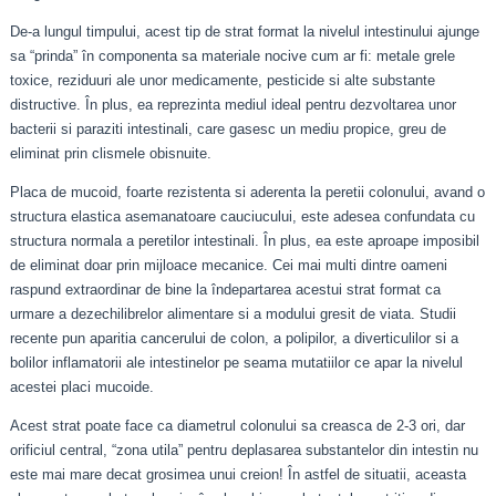
De-a lungul timpului, acest tip de strat format la nivelul intestinului ajunge
sa “prinda” în componenta sa materiale nocive cum ar fi: metale grele
toxice, reziduuri ale unor medicamente, pesticide si alte substante
distructive. În plus, ea reprezinta mediul ideal pentru dezvoltarea unor
bacterii si paraziti intestinali, care gasesc un mediu propice, greu de
eliminat prin clismele obisnuite.
Placa de mucoid, foarte rezistenta si aderenta la peretii colonului, avand o
structura elastica asemanatoare cauciucului, este adesea confundata cu
structura normala a peretilor intestinali. În plus, ea este aproape imposibil
de eliminat doar prin mijloace mecanice. Cei mai multi dintre oameni
raspund extraordinar de bine la îndepartarea acestui strat format ca
urmare a dezechilibrelor alimentare si a modului gresit de viata. Studii
recente pun aparitia cancerului de colon, a polipilor, a diverticulilor si a
bolilor inflamatorii ale intestinelor pe seama mutatiilor ce apar la nivelul
acestei placi mucoide.
Acest strat poate face ca diametrul colonului sa creasca de 2-3 ori, dar
orificiul central, “zona utila” pentru deplasarea substantelor din intestin nu
este mai mare decat grosimea unui creion! În astfel de situatii, aceasta