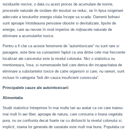
reziduurile nocive; o data cu acest proces de acumulare de toxine,
procesele naturale de oxidare din tesuturi se reduc, iar în lipsa oxigenarii
adecvate a tesuturilor energia vitala începe sa scada. Oamenii bolnavi
sunt aproape întotdeauna persoane obosite si devitalizate, lipsite de
energie, care au nevoie în mod imperios de mijloacele naturale de
eliminare a acumularilor toxice.
Pentru a fi clar ca aceste fenomene de “autointoxicare” nu sunt rare si
pasagere, este bine sa cunoastem faptul ca una dintre cele mai frecvente
localizari ale cancerului este la nivelul colonului. Nici o statistica nu
mentioneaza, însa, si numeroasele boli care deriva din incapacitatea de
eliminare a substantelor toxice de catre organism si care, nu rareori, sunt
incluse în categoria “boli din cauza insuficient cunoscuta”.
Principalele cauze ale autointoxicarii
Alimentatia
Studii statistice întreprinse în mai multe tari au aratat ca cei care traiesc
mai mult în aer liber, aproape de natura, care consuma o hrana vegetala
pura, nu se confrunta decat foarte rar cu disfunctii la nivelul colonului si,
implicit, starea lor generala de sanatate este mult mai buna. Populatia ce