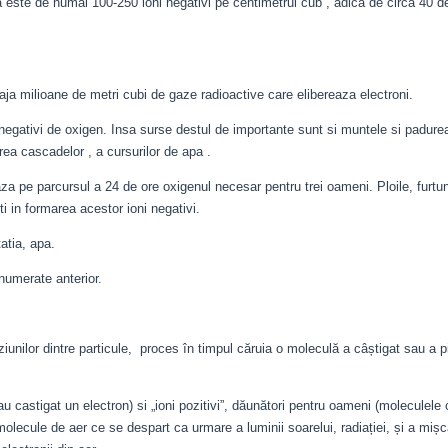
a este de numai 100-250 ioni negativi pe centimetrul cub , adica de circa 40 d
ja milioane de metri cubi de gaze radioactive care elibereaza electroni.
negativi de oxigen. Insa surse destul de importante sunt si muntele si padure
ea cascadelor , a cursurilor de apa .
za pe parcursul a 24 de ore oxigenul necesar pentru trei oameni. Ploile, furtuni
i in formarea acestor ioni negativi.
atia, apa.
numerate anterior.
iunilor dintre particule, proces în timpul căruia o moleculă a câștigat sau a p
au castigat un electron) si „ioni pozitivi”, dăunători pentru oameni (moleculele
olecule de aer ce se despart ca urmare a luminii soarelui, radiației, și a mișcă