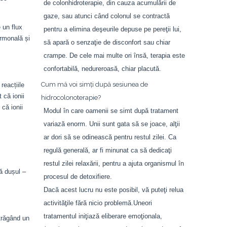
de colonhidroterapie, din cauza acumulării de
gaze, sau atunci când colonul se contractă
 un flux
pentru a elimina deşeurile depuse pe pereţii lui,
ormonală și
să apară o senzaţie de disconfort sau chiar
crampe. De cele mai multe ori însă, terapia este
confortabilă, nedureroasă, chiar placută.
Cum mă voi simți după sesiunea de
reacțiile
 că ionii
hidrocolonoterapie?
că ionii
Modul în care oamenii se simt după tratament
variază enorm. Unii sunt gata să se joace, alţii
ar dori să se odinească pentru restul zilei. Ca
regulă generală, ar fi minunat ca să dedicaţi
restul zilei relaxării, pentru a ajuta organismul în
să dușul –
procesul de detoxifiere.
Dacă acest lucru nu este posibil, vă puteţi relua
activităţile fără nicio problemă.Uneori
tratamentul iniţiază eliberare emoţionala,
atrăgând un