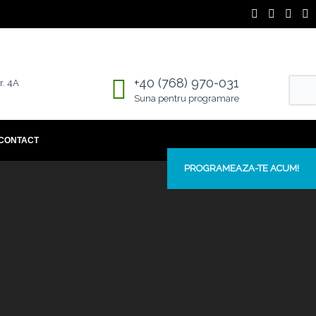
+40 (768) 970-031
r. 4A
Suna pentru programare
CONTACT
PROGRAMEAZA-TE ACUM!