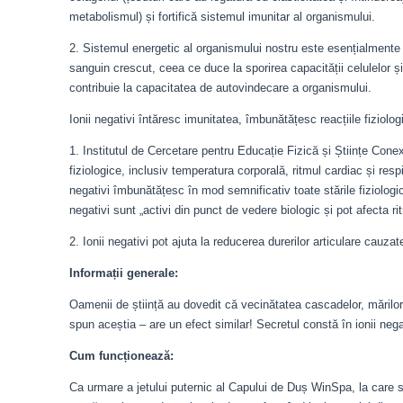
metabolismul) și fortifică sistemul imunitar al organismului.
2. Sistemul energetic al organismului nostru este esențialmente
sanguin crescut, ceea ce duce la sporirea capacității celulelor ș
contribuie la capacitatea de autovindecare a organismului.
Ionii negativi întăresc imunitatea, îmbunătățesc reacțiile fiziologi
1. Institutul de Cercetare pentru Educație Fizică și Științe Cone
fiziologice, inclusiv temperatura corporală, ritmul cardiac și respir
negativi îmbunătățesc în mod semnificativ toate stările fiziologi
negativi sunt „activi din punct de vedere biologic și pot afecta ri
2. Ionii negativi pot ajuta la reducerea durerilor articulare cauzate
Informații generale:
Oamenii de știință au dovedit că vecinătatea cascadelor, mărilor,
spun aceștia – are un efect similar! Secretul constă în ionii nega
Cum funcționează:
Ca urmare a jetului puternic al Capului de Duș WinSpa, la care se