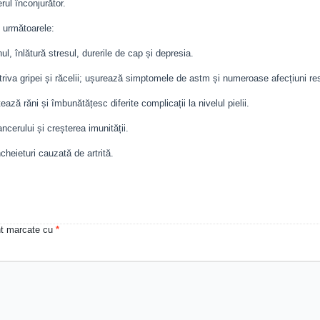
ul înconjurător.
d următoarele:
l, înlătură stresul, durerile de cap și depresia.
otriva gripei și răcelii; ușurează simptomele de astm și numeroase afecțiuni resp
tează răni și îmbunătățesc diferite complicații la nivelul pielii.
ancerului și creșterea imunității.
heieturi cauzată de artrită.
unt marcate cu
*