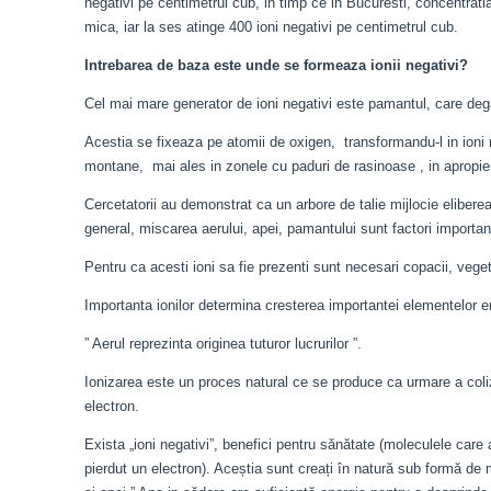
negativi pe centimetrul cub, in timp ce in Bucuresti, concentrati
mica, iar la ses atinge 400 ioni negativi pe centimetrul cub.
Intrebarea de baza este unde se formeaza ionii negativi?
Cel mai mare generator de ioni negativi este pamantul, care dega
Acestia se fixeaza pe atomii de oxigen, transformandu-l in ioni 
montane, mai ales in zonele cu paduri de rasinoase , in apropier
Cercetatorii au demonstrat ca un arbore de talie mijlocie eliberea
general, miscarea aerului, apei, pamantului sunt factori important
Pentru ca acesti ioni sa fie prezenti sunt necesari copacii, veget
Importanta ionilor determina cresterea importantei elementelor e
” Aerul reprezinta originea tuturor lucrurilor ”.
Ionizarea este un proces natural ce se produce ca urmare a coliz
electron.
Exista „ioni negativi”, benefici pentru sănătate (moleculele care 
pierdut un electron). Aceștia sunt creați în natură sub formă de m