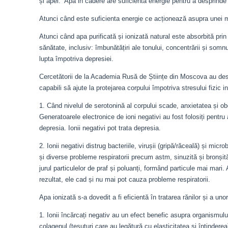
și apei.” Apa in cădere are suficientă energie pentru a desprinde e
Atunci când este suficienta energie ce acționează asupra unei 
Atunci când apa purificată și ionizată natural este absorbită pri
sănătate, inclusiv: îmbunătățiri ale tonului, concentrării și somnul
lupta împotriva depresiei.
Cercetătorii de la Academia Rusă de Științe din Moscova au desc
capabili să ajute la protejarea corpului împotriva stresului fizic i
1. Când nivelul de serotonină al corpului scade, anxietatea și 
Generatoarele electronice de ioni negativi au fost folosiți pentru
depresia. Ionii negativi pot trata depresia.
2. Ionii negativi distrug bacteriile, virușii (gripă/răceală) și micro
și diverse probleme respiratorii precum astm, sinuzită și bronșită.
jurul particulelor de praf și poluanți, formând particule mai mar
rezultat, ele cad și nu mai pot cauza probleme respiratorii.
Apa ionizată s-a dovedit a fi eficientă în tratarea rănilor și a unor
1. Ionii încărcați negativ au un efect benefic asupra organismului
colagenul (țesuturi care au legătură cu elasticitatea și întinde