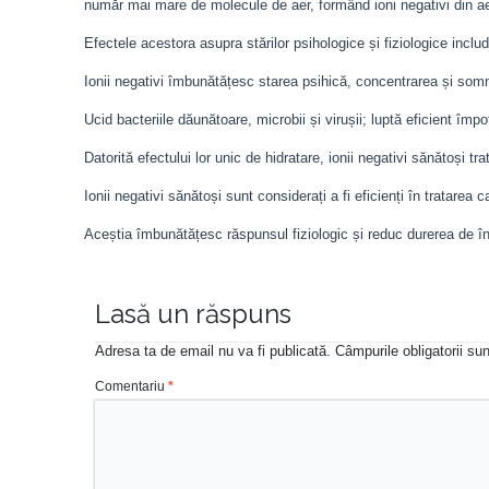
număr mai mare de molecule de aer, formând ioni negativi din aer
Efectele acestora asupra stărilor psihologice și fiziologice inclu
Ionii negativi îmbunătățesc starea psihică, concentrarea și somnu
Ucid bacteriile dăunătoare, microbii și virușii; luptă eficient împ
Datorită efectului lor unic de hidratare, ionii negativi sănătoși tra
Ionii negativi sănătoși sunt considerați a fi eficienți în tratarea c
Aceștia îmbunătățesc răspunsul fiziologic și reduc durerea de înc
Lasă un răspuns
Adresa ta de email nu va fi publicată.
Câmpurile obligatorii s
Comentariu
*