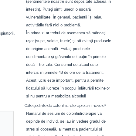
(sentimentele noastre sunt depozitate adesea în
intestin). Puteţi simți uneori o ușoară
vulnerabilitate. În general, pacienții își reiau
activitățile fără nici o problemă.
În prima zi ar trebui de asemenea să mâncaţi
iratorii.
uşor (supe, salate, fructe) şi să evitaţi produsele
de origine animală. Evitaţi produsele
condimentate şi grăsimile cel puţin în primele
două – trei zile. Consumul de alcool este
interzis în primele 48 de ore de la tratament.
Acest lucru este important, pentru a permite
ficatului să lucreze în scopul înlăturării toxinelor
şi nu pentru a metaboliza alcoolul!
Câte şedinţe de colonhidroterapie am nevoie?
Numărul de sesiuni de colonhidroterapie va
depinde de individ, se iau în vedere gradul de
stres și oboseală, alimentația pacientului și