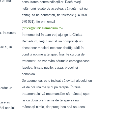
e ori mai
consultarea contraindicaţiilor. Dacă aveţi
nelămuriri legate de acestea, vă rugăm să nu
ezitaţi să ne contactaţi, fie telefonic (+40768
970 031), fie prin email
(
office@clinicaremedium.ro
).
a. In zonele
În momentul în care veţi ajunge la Clinica
Remedium, veţi fi invitat să completaţi un
le si, in
chestionar medical necesar desfăşurării în
condiţii optime a terapiei. Înainte cu o zi de
tratament, se vor evita băuturile carbogazoase,
fasolea, lintea, nucile, varza, brocoli şi
conopida.
De asemenea, este indicat să evitaţi alcoolul cu
24 de ore înainte şi după terapie. În ziua
ierdut un
tratamentului vă recomandăm să mâncaţi uşor,
iar cu două ore înainte de terapie să nu
 care au
mânacaţi nimic, dar puteţi bea apă sau ceai.
rii aerului