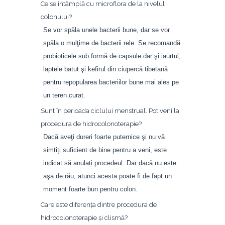
Ce se întâmplă cu microflora de la nivelul
colonului?
Se vor spăla unele bacterii bune, dar se vor
spăla o mulţime de bacterii rele. Se recomandă
probioticele sub formă de capsule dar şi iaurtul,
laptele batut şi kefirul din ciupercă tibetană
pentru repopularea bacteriilor bune mai ales pe
un teren curat.
Sunt în perioada ciclului menstrual. Pot veni la
procedura de hidrocolonoterapie?
Dacă aveţi dureri foarte puternice şi nu vă
simțiți suficient de bine pentru a veni, este
indicat să anulați procedeul. Dar dacă nu este
aşa de rău, atunci acesta poate fi de fapt un
moment foarte bun pentru colon.
Care este diferenţa dintre procedura de
hidrocolonoterapie şi clismă?