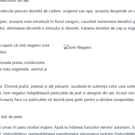
lectronii din aer.
molecule precum dioxidul de carbon, oxigenul sau apa, aceasta desprinde un e
n pori, aceasta este introdusă în fluxul sangvin, cauzând numeroase beneficii 
ui, eliminarea eficientă a stresului și oboselii, tratarea durerilor de cap și mig
operit că ionii negativi sunt
ndus.
oboseala preiau conducerea.
 a trata migrenele, astmul și
bii. Elimină praful, polenul și alți poluanți, ușurându-le suferința celor care sufe
 Ionii negativi îndepărtează particulele de praf și alergenii din aer. Acești ion
i. Aceasta face ca particulele să devină prea grele pentru a rămâne suspendate 
 boli de piele:
 uman în patru moduri majore: Ajută la întărirea funcțiilor nervilor autonomi, fo
rea), îmbunătățesc permeabilitatea membranelor plasmatice prototip (îmbunătăț