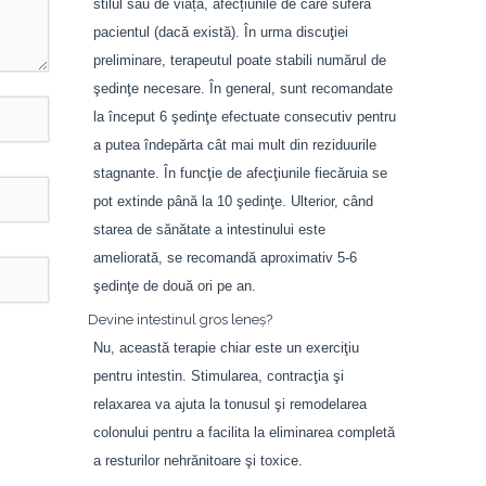
stilul său de viață, afecțiunile de care suferă
pacientul (dacă există). În urma discuţiei
preliminare, terapeutul poate stabili numărul de
şedinţe necesare. În general, sunt recomandate
la început 6 şedinţe efectuate consecutiv pentru
a putea îndepărta cât mai mult din reziduurile
stagnante. În funcţie de afecţiunile fiecăruia se
pot extinde până la 10 şedinţe. Ulterior, când
starea de sănătate a intestinului este
ameliorată, se recomandă aproximativ 5-6
şedinţe de două ori pe an.
Devine intestinul gros leneş?
Nu, această terapie chiar este un exerciţiu
pentru intestin. Stimularea, contracţia şi
relaxarea va ajuta la tonusul şi remodelarea
colonului pentru a facilita la eliminarea completă
a resturilor nehrănitoare şi toxice.