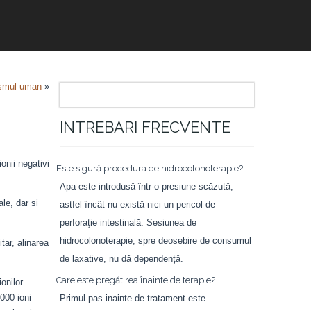
ismul uman
»
INTREBARI FRECVENTE
onii negativi
Este sigură procedura de hidrocolonoterapie?
Apa este introdusă într-o presiune scăzută,
le, dar si
astfel încât nu există nici un pericol de
perforaţie intestinală. Sesiunea de
hidrocolonoterapie, spre deosebire de consumul
tar, alinarea
de laxative, nu dă dependență.
Care este pregătirea înainte de terapie?
onilor
5000 ioni
Primul pas inainte de tratament este