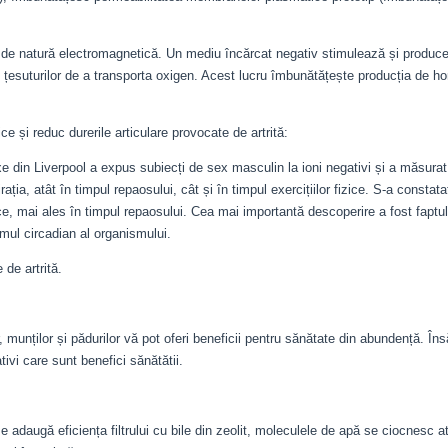
 de natură electromagnetică. Un mediu încărcat negativ stimulează și produce
i țesuturilor de a transporta oxigen. Acest lucru îmbunătățește producția de h
ce și reduc durerile articulare provocate de artrită:
xe din Liverpool a expus subiecți de sex masculin la ioni negativi și a măsurat 
ația, atât în timpul repaosului, cât și în timpul exercițiilor fizice. S-a constatat
ce, mai ales în timpul repaosului. Cea mai importantă descoperire a fost faptul 
tmul circadian al organismului.
 de artrită.
 munților și pădurilor vă pot oferi beneficii pentru sănătate din abundență. În
tivi care sunt benefici sănătătii.
 adaugă eficiența filtrului cu bile din zeolit, moleculele de apă se ciocnesc 