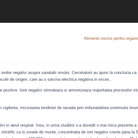
Alimente nocive pentru organ
ionilor negativi asupra sanatatii omului. Cercetatorii au ajuns la concluzia ca i
lecule de oxigen, care au o sarcina electrica negativa in exces .
te pozitive. Ionii negativi stimuleaza si armonizeaza majoritatea proceselor vita
si vigilenta, micsorarea tendintei de raceala prin imbunatatirea sistemului imuni
vi in aerul respirat. Insa, in urma studiilor s-a dovedit o mai mica prezenta a i
stiintific ca in zonele de munte, concentratia de ioni negativi creste pana la 