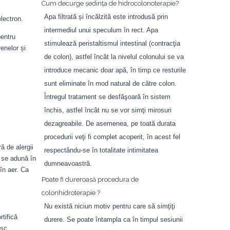
Cum decurge şedinţa de hidrocolonoterapie?
Apa filtrată și încălzită este introdusă prin
lectron.
intermediul unui speculum în rect. Apa
pentru
stimulează peristaltismul intestinal (contracţia
renelor și
de colon), astfel încât la nivelul colonului se va
introduce mecanic doar apă, în timp ce resturile
sunt eliminate în mod natural de către colon.
Întregul tratament se desfăşoară în sistem
închis, astfel încât nu se vor simţi mirosuri
dezagreabile. De asemenea, pe toată durata
procedurii veţi fi complet acoperit, în acest fel
ră de alergii
respectându-se în totalitate intimitatea
i se adună în
dumneavoastră.
în aer. Ca
Poate fi dureroasă procedura de
colonhidroterapie ?
Nu există niciun motiv pentru care să simţiţi
rtifică
durere. Se poate întampla ca în timpul sesiunii
esc