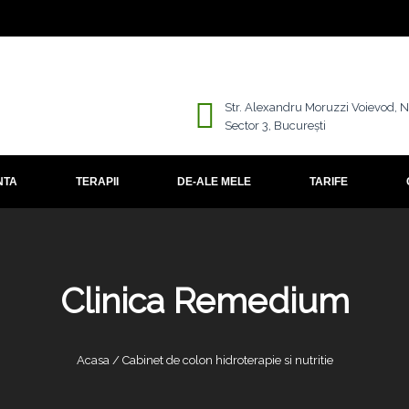
Str. Alexandru Moruzzi Voievod, N
Sector 3, București
NTA
TERAPII
DE-ALE MELE
TARIFE
Clinica Remedium
Acasa / Cabinet de colon hidroterapie si nutritie