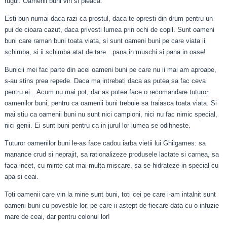
rugul. Oamenii buni vin si pleaca.
Esti bun numai daca razi ca prostul, daca te opresti din drum pentru un
pui de cioara cazut, daca privesti lumea prin ochi de copil. Sunt oameni
buni care raman buni toata viata, si sunt oameni buni pe care viata ii
schimba, si ii schimba atat de tare…pana in muschi si pana in oase!
Bunicii mei fac parte din acei oameni buni pe care nu ii mai am aproape,
s-au stins prea repede. Daca ma intrebati daca as putea sa fac ceva
pentru ei…Acum nu mai pot, dar as putea face o recomandare tuturor
oamenilor buni, pentru ca oamenii buni trebuie sa traiasca toata viata. Si
mai stiu ca oamenii buni nu sunt nici campioni, nici nu fac nimic special,
nici genii. Ei sunt buni pentru ca in jurul lor lumea se odihneste.
Tuturor oamenilor buni le-as face cadou iarba vietii lui Ghilgames: sa
manance crud si neprajit, sa rationalizeze produsele lactate si carnea, sa
faca incet, cu minte cat mai multa miscare, sa se hidrateze in special cu
apa si ceai.
Toti oamenii care vin la mine sunt buni, toti cei pe care i-am intalnit sunt
oameni buni cu povestile lor, pe care ii astept de fiecare data cu o infuzie
mare de ceai, dar pentru colonul lor!