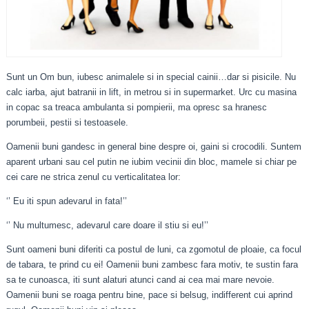
Sunt un Om bun, iubesc animalele si in special cainii…dar si pisicile. Nu
calc iarba, ajut batranii in lift, in metrou si in supermarket. Urc cu masina
in copac sa treaca ambulanta si pompierii, ma opresc sa hranesc
porumbeii, pestii si testoasele.
Oamenii buni gandesc in general bine despre oi, gaini si crocodili. Suntem
aparent urbani sau cel putin ne iubim vecinii din bloc, mamele si chiar pe
cei care ne strica zenul cu verticalitatea lor:
‘’ Eu iti spun adevarul in fata!’’
‘’ Nu multumesc, adevarul care doare il stiu si eu!’’
Sunt oameni buni diferiti ca postul de luni, ca zgomotul de ploaie, ca focul
de tabara, te prind cu ei! Oamenii buni zambesc fara motiv, te sustin fara
sa te cunoasca, iti sunt alaturi atunci cand ai cea mai mare nevoie.
Oamenii buni se roaga pentru bine, pace si belsug, indifferent cui aprind