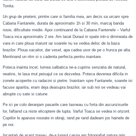
Tonita.
Un grup de prieteni, printre care si familia mea, am decis sa urcam spre
Cabana Fantanele, durata de aproximativ 1h si 30 min, marcaj banda
rosie, dificultate medie. Apoi continuand de la Cabana Fantenele – Varful
Toaca inca aproximativ 2 ore. Am lasat Duraul in spate intr-o dimineata de
vara in care ploua marunt iar soarele nu se vedea deloc de la baza
brazilor. Ploua sacaitor, dar vesel, apa cadea usor de pe o frunza pe alta.
Mentinand un ritm si o cadenta perfecta pentru inaintare.
Poteca inainta incet, lumea salbatica ne-a cuprins senzatia de natural,
neatins, te lasa mut peisajul ce se dezvelea. Poteca devenea dificila in
zonele acoperite cu radacini si pietre. Inaintam spre Fantanele, soarele isi
facuse aparitia, eram deja deasupra brazilor, iar sub noi se vedeau vai
abrupte cu sate si catune.
Pe ici pe colo deranjam pasarile care tasneau cu forta din ascunzisurile
lor, falfaind ca niste elicoptere de lupta. Varful Toaca se vedea in orizont.
Copiilor le aparuse roseate in obraji, rand pe rand dadeam jos hainele de
pe noi.
Incantati de acest traseu, de-a lungul caruia am fotografiat natura prin