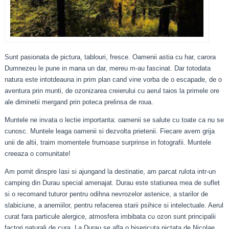
Sunt pasionata de pictura, tablouri, fresce. Oamenii astia cu har, carora
Dumnezeu le pune in mana un dar, mereu m-au fascinat. Dar totodata
natura este intotdeauna in prim plan cand vine vorba de o escapade, de o
aventura prin munti, de ozonizarea creierului cu aerul taios la primele ore
ale diminetii mergand prin poteca prelinsa de roua.
Muntele ne invata o lectie importanta: oamenii se salute cu toate ca nu se
cunosc. Muntele leaga oamenii si dezvolta prietenii. Fiecare avem grija
unii de altii, traim momentele frumoase surprinse in fotografii. Muntele
creeaza o comunitate!
Am pornit dinspre Iasi si ajungand la destinatie, am parcat rulota intr-un
camping din Durau special amenajat. Durau este statiunea mea de suflet
si o recomand tuturor pentru odihna nevrozelor astenice, a starilor de
slabiciune, a anemiilor, pentru refacerea starii psihice si intelectuale. Aerul
curat fara particule alergice, atmosfera imbibata cu ozon sunt principalii
factori naturali de cura. La Durau se afla o bisericuta pictata de Nicolae