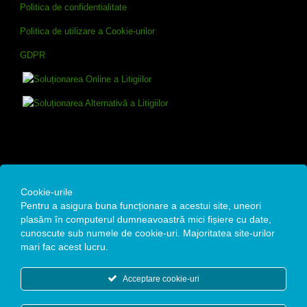
Politica de confidentialitate
Politica de utilizare a Cookie-urilor
GDPR
Contact
Cookie-urile
Pentru a asigura buna funcționare a acestui site, uneori
Remedium Estetic SRL
plasăm în computerul dumneavoastră mici fișiere cu date,
cunoscute sub numele de cookie-uri. Majoritatea site-urilor
Str. Alexandru Moruzzi Voievod, Nr. 4A, Bucuresti
mari fac acest lucru.
Date fiscale : CUI: 35142105 / Reg. Com: J40/12771/19.10.2015
Acceptare cookie-uri
+40 768 970 031