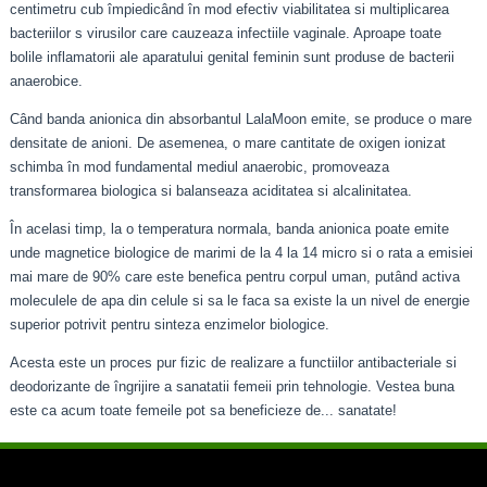
centimetru cub împiedicând în mod efectiv viabilitatea si multiplicarea
bacteriilor s virusilor care cauzeaza infectiile vaginale. Aproape toate
bolile inflamatorii ale aparatului genital feminin sunt produse de bacterii
anaerobice.
Când banda anionica din absorbantul LalaMoon emite, se produce o mare
densitate de anioni. De asemenea, o mare cantitate de oxigen ionizat
schimba în mod fundamental mediul anaerobic, promoveaza
transformarea biologica si balanseaza aciditatea si alcalinitatea.
În acelasi timp, la o temperatura normala, banda anionica poate emite
unde magnetice biologice de marimi de la 4 la 14 micro si o rata a emisiei
mai mare de 90% care este benefica pentru corpul uman, putând activa
moleculele de apa din celule si sa le faca sa existe la un nivel de energie
superior potrivit pentru sinteza enzimelor biologice.
Acesta este un proces pur fizic de realizare a functiilor antibacteriale si
deodorizante de îngrijire a sanatatii femeii prin tehnologie. Vestea buna
este ca acum toate femeile pot sa beneficieze de... sanatate!