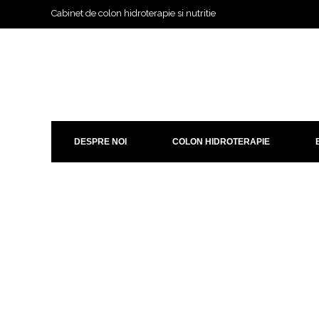
Cabinet de colon hidroterapie si nutritie
DESPRE NOI
COLON HIDROTERAPIE
Tratamente faciale de hidr
Acasa / Tratamente faciale de hidratare