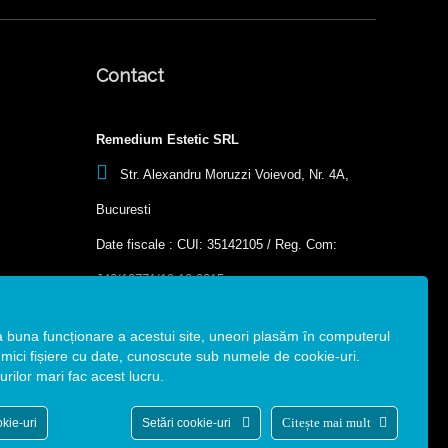
Contact
Remedium Estetic SRL
Str. Alexandru Moruzzi Voievod, Nr. 4A,
Bucuresti
Date fiscale : CUI: 35142105 / Reg. Com:
J40/12771/19.10.2015
+40 768 970 031
a buna funcționare a acestui site, uneori plasăm în computerul
office@clinicaremedium.ro
ici fișiere cu date, cunoscute sub numele de cookie-uri.
urilor mari fac acest lucru.
Citește mai mult
kie-uri
Setări cookie-uri