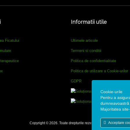
i
Informatii utile
ea Ficatului
Ultimele articole
imulare
Termeni si conditii
terapeutice
Politica de confidentialitate
ox
Politica de utilizare a Cookie-urilor
GDPR
Cookie-urile
Pentru a asigur
dumneavoastră m
Majoritatea site-
Acceptare coo
Copyright © 2026. Toate drepturile rezervate.