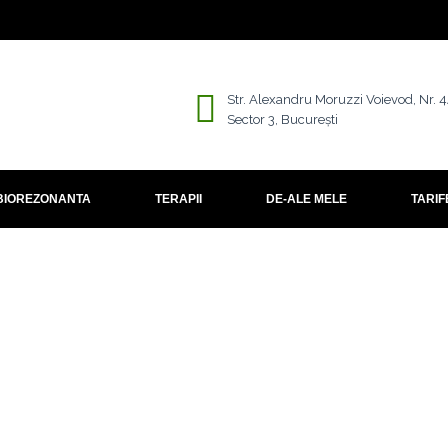
Str. Alexandru Moruzzi Voievod, Nr. 
Sector 3, București
BIOREZONANTA
TERAPII
DE-ALE MELE
TARIF
atare