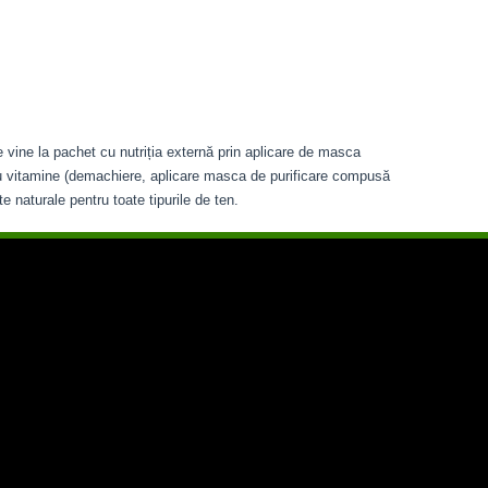
e vine la pachet cu nutriția externă prin aplicare de masca
 cu vitamine (demachiere, aplicare masca de purificare compusă
e naturale pentru toate tipurile de ten.