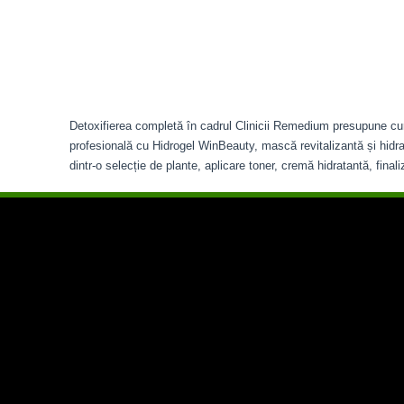
Detoxifierea completă în cadrul Clinicii Remedium presupune curat
profesională cu Hidrogel WinBeauty, mască revitalizantă și hidr
dintr-o selecție de plante, aplicare toner, cremă hidratantă, final