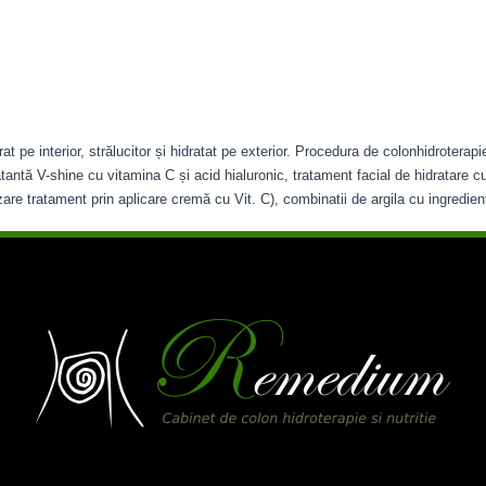
 pe interior, strălucitor și hidratat pe exterior. Procedura de colonhidroterapi
atantă V-shine cu vitamina C și acid hialuronic, tratament facial de hidratare
izare tratament prin aplicare cremă cu Vit. C), combinatii de argila cu ingredient