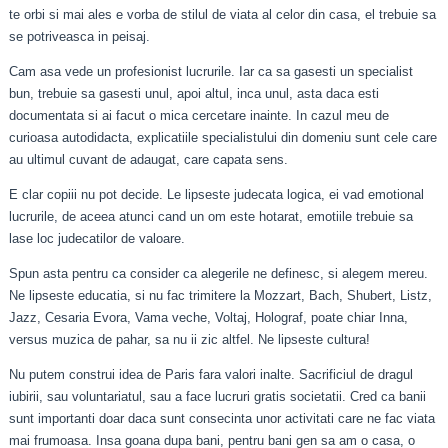
te orbi si mai ales e vorba de stilul de viata al celor din casa, el trebuie sa
se potriveasca in peisaj.
Cam asa vede un profesionist lucrurile. Iar ca sa gasesti un specialist
bun, trebuie sa gasesti unul, apoi altul, inca unul, asta daca esti
documentata si ai facut o mica cercetare inainte. In cazul meu de
curioasa autodidacta, explicatiile specialistului din domeniu sunt cele care
au ultimul cuvant de adaugat, care capata sens.
E clar copiii nu pot decide. Le lipseste judecata logica, ei vad emotional
lucrurile, de aceea atunci cand un om este hotarat, emotiile trebuie sa
lase loc judecatilor de valoare.
Spun asta pentru ca consider ca alegerile ne definesc, si alegem mereu.
Ne lipseste educatia, si nu fac trimitere la Mozzart, Bach, Shubert, Listz,
Jazz, Cesaria Evora, Vama veche, Voltaj, Holograf, poate chiar Inna,
versus muzica de pahar, sa nu ii zic altfel. Ne lipseste cultura!
Nu putem construi idea de Paris fara valori inalte. Sacrificiul de dragul
iubirii, sau voluntariatul, sau a face lucruri gratis societatii. Cred ca banii
sunt importanti doar daca sunt consecinta unor activitati care ne fac viata
mai frumoasa. Insa goana dupa bani, pentru bani gen sa am o casa, o