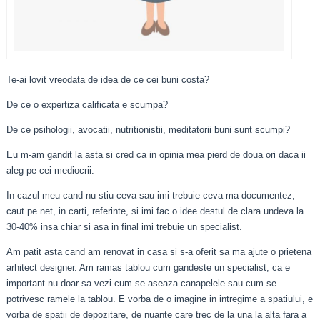
Te-ai lovit vreodata de idea de ce cei buni costa?
De ce o expertiza calificata e scumpa?
De ce psihologii, avocatii, nutritionistii, meditatorii buni sunt scumpi?
Eu m-am gandit la asta si cred ca in opinia mea pierd de doua ori daca ii
aleg pe cei mediocrii.
In cazul meu cand nu stiu ceva sau imi trebuie ceva ma documentez,
caut pe net, in carti, referinte, si imi fac o idee destul de clara undeva la
30-40% insa chiar si asa in final imi trebuie un specialist.
Am patit asta cand am renovat in casa si s-a oferit sa ma ajute o prietena
arhitect designer. Am ramas tablou cum gandeste un specialist, ca e
important nu doar sa vezi cum se aseaza canapelele sau cum se
potrivesc ramele la tablou. E vorba de o imagine in intregime a spatiului, e
vorba de spatii de depozitare, de nuante care trec de la una la alta fara a