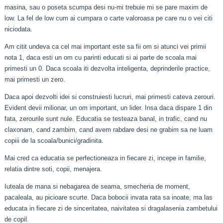
masina, sau o poseta scumpa desi nu-mi trebuie mi se pare maxim de
low. La fel de low cum ai cumpara o carte valoroasa pe care nu o vei citi
niciodata.
Am citit undeva ca cel mai important este sa fii om si atunci vei primii
nota 1, daca esti un om cu parinti educati si ai parte de scoala mai
primesti un 0. Daca scoala iti dezvolta inteligenta, deprinderile practice,
mai primesti un zero.
Daca apoi dezvolti idei si construiesti lucruri, mai primesti cateva zerouri.
Evident devii milionar, un om important, un lider. Insa daca dispare 1 din
fata, zerourile sunt nule. Educatia se testeaza banal, in trafic, cand nu
claxonam, cand zambim, cand avem rabdare desi ne grabim sa ne luam
copiii de la scoala/bunici/gradinita.
Mai cred ca educatia se perfectioneaza in fiecare zi, incepe in familie,
relatia dintre soti, copii, menajera.
Iuteala de mana si nebagarea de seama, smecheria de moment,
pacaleala, au picioare scurte. Daca bobocii invata rata sa inoate, ma las
educata in fiecare zi de sinceritatea, naivitatea si dragalasenia zambetului
de copil.