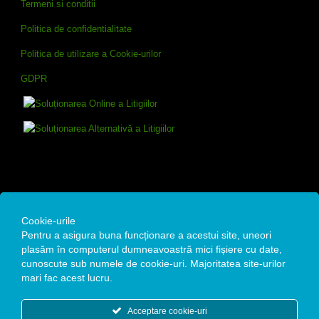
Termeni si conditii
Politica de confidentialitate
Politica de utilizare a Cookie-urilor
GDPR
Contact
Cookie-urile
Pentru a asigura buna funcționare a acestui site, uneori
Remedium Estetic SRL
plasăm în computerul dumneavoastră mici fișiere cu date,
cunoscute sub numele de cookie-uri. Majoritatea site-urilor
Str. Alexandru Moruzzi Voievod, Nr. 4A, Bucuresti
mari fac acest lucru.
Date fiscale : CUI: 35142105 / Reg. Com: J40/12771/19.10.2015
Acceptare cookie-uri